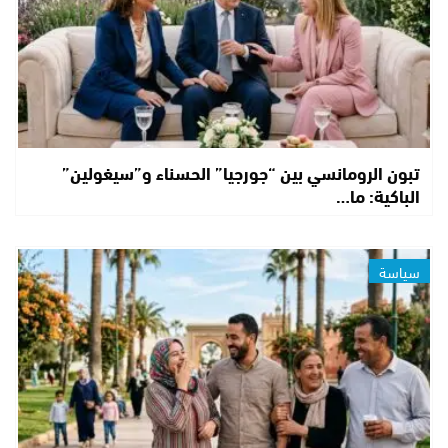
تبون الرومانسي بين “جورجيا” الحسناء و”سيغولين”
الباكية: ما…
سياسة