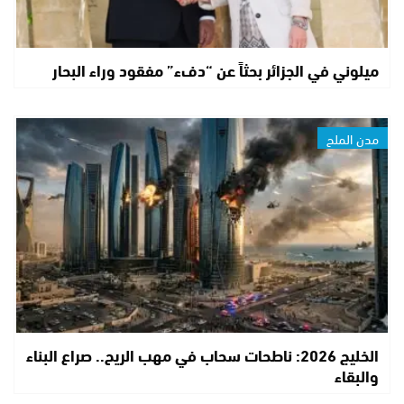
ميلوني في الجزائر بحثاً عن “دفء” مفقود وراء البحار
مدن الملح
الخليج 2026: ناطحات سحاب في مهب الريح.. صراع البناء
والبقاء