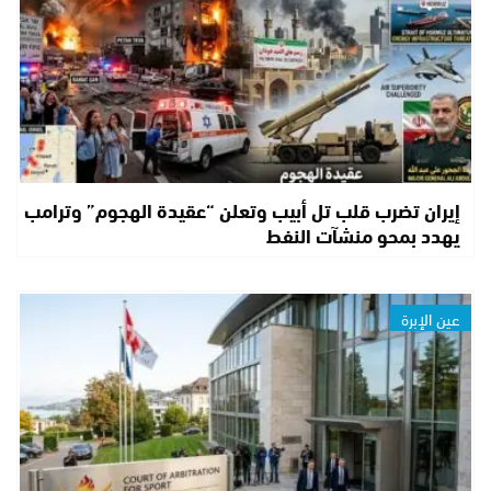
إيران تضرب قلب تل أبيب وتعلن “عقيدة الهجوم” وترامب
يهدد بمحو منشآت النفط
عين الإبرة