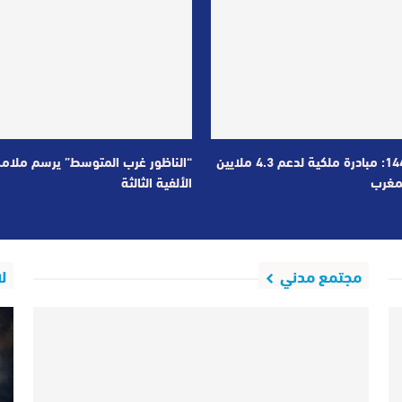
رمضان 1447: مبادرة ملكية لدعم 4.3 ملايين
“الناظور غرب المتوسط” يرسم ملام
مغرب
الألفية الثالثة
مجتمع مدني
ل