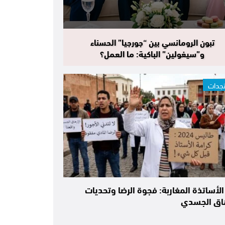
تبون الرومانسي بين “جورجيا” الحسناء
و”سيغولين” الباكية: ما العمل؟
جدات
الأساتذة المغاربة: فجوة الرضا وتحديات
هاق الجسدي