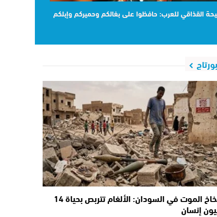
حة القذاقي للعرب: حافظوا على بغالكم وحميركم وإبلكم
بورتاج
أفخاخ الموت في السودان: الألغام تتربص بحياة 14
يون إنسان