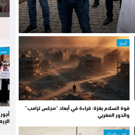
أخبار
مست
قوة السلام بغزة: قراءة في أبعاد “مجلس ترامب”
أجور 
والدور المغربي
الإر
رصــي راسك