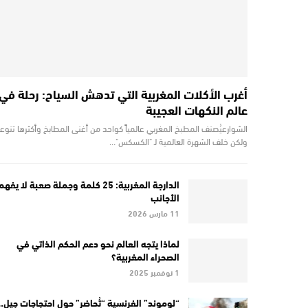
أغرب الأكلات المغربية التي تدهش السياح: رحلة في
عالم النكهات العجيبة
الشوارعيُصنف المطبخ المغربي عالمياً كواحد من أغنى المطابخ وأكثرها تنوعاً
ولكن خلف الشهرة العالمية لـ "الكسكس"…
الدارجة المغربية: 25 كلمة وجملة صعبة لا يف
الأجانب
11 مارس 2026
لماذا يتجه العالم نحو دعم الحكم الذاتي في
الصحراء المغربية؟
1 نوفمبر 2025
“لوموند” الفرنسية “تُحاضر” حول احتجاجات جيل