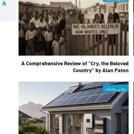
ا
A Comprehensive Review of “Cry, the Beloved
Country” by Alan Paton
رصــي راسك