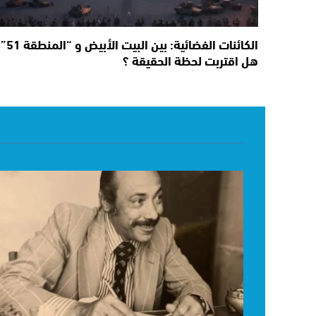
الكائنات الفضائية: بين البيت الأبيض و “المنطقة 51”
هل اقتربت لحظة الحقيقة ؟