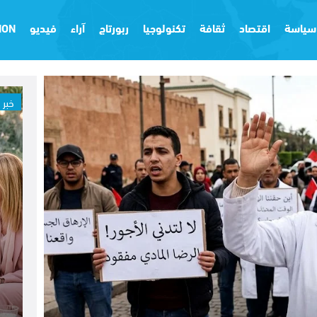
سياسة
اقتصاد
ثقافة
تكنولوجيا
ربورتاج
آراء
فيديو
ION
خبر 