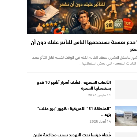
10خدع نفسية يستخدمها الناس للتأثير عليك دون أن
عر
وراعالعقل البشري معقد للغاية، لكنه في الوقت نفسه قابل للتأثر بعدد
الآليات النفسية التي يمكن استغلالها…
الألعاب السحرية : كشف أسرار أشهر 10 خدع
يستعملها السحرة
11 مارس 2026
“المنطقة 51” الأمريكية : ظهور “برج مثلث”
يزيد…
14 أبريل 2025
قُضاة فرنسا تحت التهديد بسبب محاكمة مارين