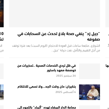
“جيل زد” ينفي صحة بلاغ تحدث عن انسحابات في
صفوفه
تش
،
الشوارع ــ متابعة ساعات قبل العودة للاحتجاج (اليوم السبت) بعد فترة توقف
الش
من أجل التقييم والتأمل، نفت حركة “جيل…
من 
همها
في ظل تردي الخدمات الصحية ..تحذيرات من
خوصصة معهد باستور
26 سبتمبر 2025
بنكيران: حان وقت الجد…ولا نسعى للانتقام
4 أغسطس 2025
…
جماعة الدار البيضاء تهدد “أثرياء” باللجوء إلى