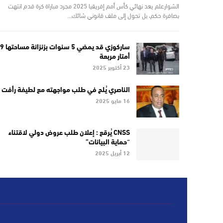
الشوارعلم يعد نهائي كأس أمم إفريقيا 2025 مجرد مباراة كرة قدم انتهت
بصافرة حكم، بل تحول إلى ملف قانوني شائك…
ساركوزي قد يمضي 5 سنوات بزنزانة مساحتها
أمتار مربعة
23 أكتوبر 2025
الناصري يُلح في طلب مواجهته مع لطيفة رأفت
16 مايو 2025
CNSS يُرقع : إعلان طلب عروض دولي لاقتناء
“حماية البيانات”
12 أبريل 2025