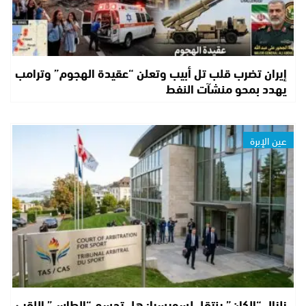
إيران تضرب قلب تل أبيب وتعلن “عقيدة الهجوم” وترامب
يهدد بمحو منشآت النفط
عين الإبرة
زلزال “الكان” ينتقل لسويسرا: هل تحسم “الطاس” اللقب