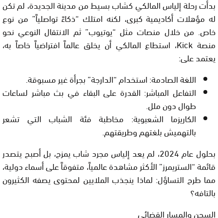
بدأت رحلة إلياس المالكي كشاب بسيط من مدينة الجديدة، لم تكن
له مؤهلات أكاديمية كبرى، لكنه امتلك “ذكاءً تواصلياً” من نوع
خاص. من خلال منصات مثل “يوتيوب” ثم الانتقال النوعي نحو
منصة
Kick
، استطاع المالكي أن يخلق عالماً افتراضياً خاصاً به،
يعتمد على:
اللغة الصادمة:
استخدام “الدارجة” بجرأة غير مسبوقة.
التفاعل المباشر:
القدرة على البقاء في بث مباشر لساعات
طوال دون ملل.
الكاريزما الشعبوية:
مخاطبة فئة الشباب التي تشعر
بالتهميش بلغتهم وطريقتهم.
بحلول عام 2024، لم يعد إلياس مجرد شاب يمزح، بل أصبح يتصدر
قائمة “الستريمرز” الأكثر مشاهدة عالمياً، متفوقاً على أسماء دولية،
مما طرح التساؤل:
لماذا ينجذب الملايين لمحتوى يصفه الكثيرون
بالتافه؟
السجن والمسار القضائي