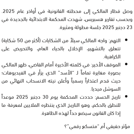
وصل قطار المالكي إلى محطته القانونية في أواخر عام 2025.
وبحسب تقارير
هسبريس
، شهدت المحكمة الابتدائية بالجديدة في
23 دجنبر 2025
جلسة مطولة ومثيرة.
التهم:
واجه المالكي سيلاً من الشكايات (أكثر من 50 شكاية)
تتعلق بالتشهير، الإخلال بالحياء العام، والتحريض على
الكراهية.
الموقف الأخير:
في كلمته الأخيرة أمام القاضي، ظهر المالكي
بصورة مغايرة تماماً لـ “الأسد” الذي يزأر في الفيديوهات؛
حيث قدم اعتذاراً رسمياً وأعلن نيته
الانسحاب النهائي
من
السوشل ميديا.
تاريخ الحسم:
حددت المحكمة يوم
30 دجنبر 2025
موعداً
للنطق بالحكم، وهو التاريخ الذي ينتظره الملايين لمعرفة ما
إذا كان القانون سيضع حداً لهذه الظاهرة.
مؤثر حقيقي أم “متسكع رقمي”؟