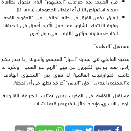
في الخليج:
نجد صراعات “المشهور” الذي يتحول لظاهرة
بمجرد استعراض الثراء أو افتعال الخصومات (Drama).
الفرق:
يكمن الفرق في حالة المالكي في “العفوية الفجة”
وقوة الانتماء للشارع، مما جعل تأثيره أعمق في الطبقات
الكادحة مقارنة بمؤثري “الترف” في دول أخرى.
مستقبل “التفاهة”
قضية المالكي هي بمثابة “اختبار” للمجتمع والدولة. إذا صدر حكم
رادع، فقد يتراجع الكثيرون عن نهج “الربح عبر السب”. ولكن، ما
دامت الخوارزميات العالمية لا تفرق بين “المحتوى الهادف”
و”المحتوى البذيء”، فإن “إلياس” آخر قد يظهر في أي لحظة.
مستقبل التفاهة في المغرب رهين بمثلث:
الصرامة القانونية،
الوعي الأسري، وإيجاد بدائل ترفيهية راقية للشباب.
Email
WhatsApp
Twitter
Facebook