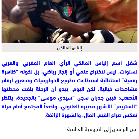
إلياس المالكي
شغل اسم
إلياس المالكي
الرأي العام المغربي والعربي
لسنوات، ليس لاختراع علمي أو إنجاز رياضي، بل لكونه “ظاهرة
رقمية” استثنائية استطاعت تطويع الخوارزميات وتحقيق أرقام
مشاهدات خيالية. لكن اليوم، يبدو أن الرحلة بلغت محطتها
الأصعب؛ فبين جدران سجن “سيدي موسى” بالجديدة، ينتظر
“الستريمر” الأشهر مصيره القانوني، واضعاً المجتمع أمام مرآة
تعكس صراع القيم، المال، والشهرة الزائفة.
من الهامش إلى النجومية العالمية