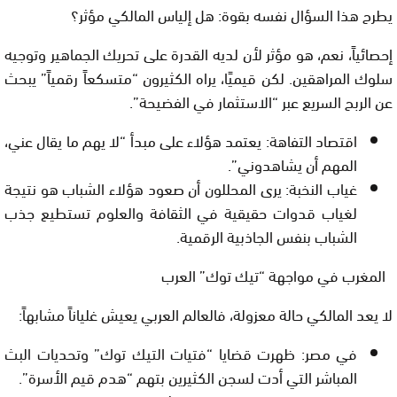
يطرح هذا السؤال نفسه بقوة: هل إلياس المالكي مؤثر؟
إحصائياً، نعم، هو مؤثر لأن لديه القدرة على تحريك الجماهير وتوجيه
سلوك المراهقين. لكن قيميًا، يراه الكثيرون “متسكعاً رقمياً” يبحث
عن الربح السريع عبر “الاستثمار في الفضيحة”.
اقتصاد التفاهة:
يعتمد هؤلاء على مبدأ “لا يهم ما يقال عني،
المهم أن يشاهدوني”.
غياب النخبة:
يرى المحللون أن صعود هؤلاء الشباب هو نتيجة
لغياب قدوات حقيقية في الثقافة والعلوم تستطيع جذب
الشباب بنفس الجاذبية الرقمية.
المغرب في مواجهة “تيك توك” العرب
لا يعد المالكي حالة معزولة، فالعالم العربي يعيش غلياناً مشابهاً:
في مصر:
ظهرت قضايا “فتيات التيك توك” وتحديات البث
المباشر التي أدت لسجن الكثيرين بتهم “هدم قيم الأسرة”.