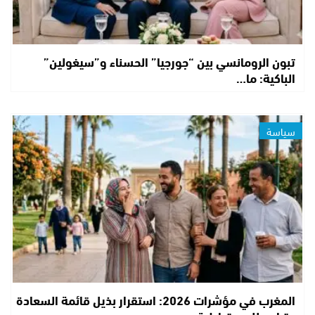
تبون الرومانسي بين “جورجيا” الحسناء و”سيغولين”
الباكية: ما…
سياسة
المغرب في مؤشرات 2026: استقرار بذيل قائمة السعادة