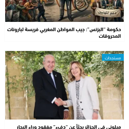
حكومة “البزنس”: جيب المواطن المغربي فريسة لبارونات
المحروقات
مستجدات
ميلوني في الجزائر بحثاً عن “دفء” مفقود وراء البحار