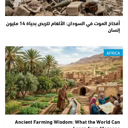
أفخاخ الموت في السودان: الألغام تتربص بحياة 14 مليون
إنسان
AFRICA
Ancient Farming Wisdom: What the World Can
Learn from Morocco