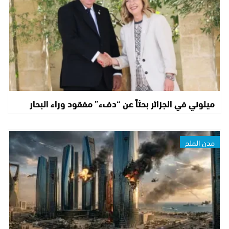
ميلوني في الجزائر بحثاً عن “دفء” مفقود وراء البحار
مدن الملح