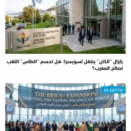
زلزال “الكان” ينتقل لسويسرا: هل تحسم “الطاس” اللقب
لصالح المغرب؟
IN-DEPTH