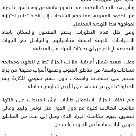
ويأتي هذا الحدث المخيف عقب تقارير سابقة عن زحف أسراب الجراد
عبر الحدود المغربية، مما دفع السلطات إلى اتخاذ تدابير احترازية
لمواجهة هذا التهديد المحتمل.
وفي ظل هذه التطورات، ينصح الفلاحون والسكان باتخاذ
الاحتياطات اللازمة لحماية محاصيلهم، والتواصل مع الجهات
المختصة للإبلاغ عن أي تحركات للجراد في المنطقة.
وعلى صعيد شمال أفريقيا، مازالت الجزائر تصارع لتطهير ومعالجة
مساحات واسعة في مناطق الجنوب وصلتها أسراب مخيفة من جراد
منتشر على مساحات واسعة ، دون حسم حقيقي للكارثة رغم
الخطوات التي تم تنفيذها على الأرض لتطويق جحافله.
ولم تكتف الجزائر باستعمال طائرات لرش المبيدات على قلتها،
فباشرت اتصالات كثيرة مع دول الجوار مثل تونس وليبيا ومالي
لتنسيق جهود مكافحة الجراد الذي وصل إلى عدد من المناطق
جنوبي البلاد، قادماً من الجنوب والساحل.