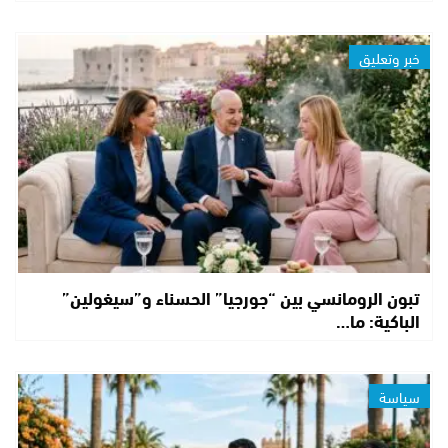
خبر وتعليق
تبون الرومانسي بين “جورجيا” الحسناء و”سيغولين”
الباكية: ما…
سياسة