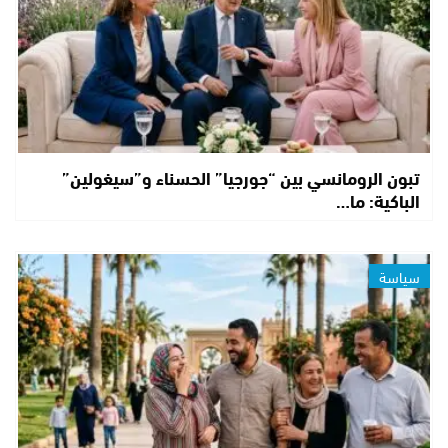
تبون الرومانسي بين “جورجيا” الحسناء و”سيغولين”
الباكية: ما…
سياسة