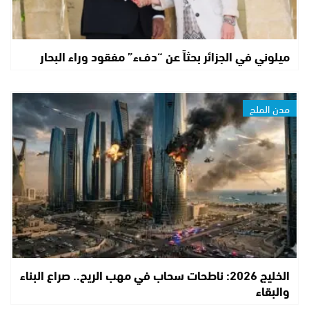
ميلوني في الجزائر بحثاً عن “دفء” مفقود وراء البحار
مدن الملح
الخليج 2026: ناطحات سحاب في مهب الريح.. صراع البناء
والبقاء