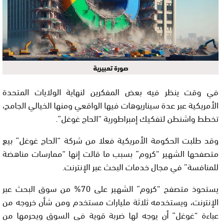
صورة تعبيرية
في وقت ينظر فيه بعض المفكرين لنهاية الولايات المتحدة
الأمريكية عبر عدة سيناريوهات فيها الواقعي ومنها الخيالي الجامح،
تخطط واشنطن لتفكيك إمبراطورية “الحاج غوغل”.
وقد طلبت الحكومة الأمريكية فعلا من شركة “الحاج غوغل” بيع
متصفحها الشهير “كروم” بسبب ما قالت إنها “ممارسات مناهضة
للمنافسة” في مجال خدمات البحث عبر الإنترنت.
يستحوذ متصفح “كروم” الشهير على 70% من سوق البحث عبر
الإنترنت، ويستخدمه ثلاثة مليارات مستخدم ومن شأن خروجه من
عباءة “غوغل” أن يوجه لها ضربة قوية في السوق ويحرمها من