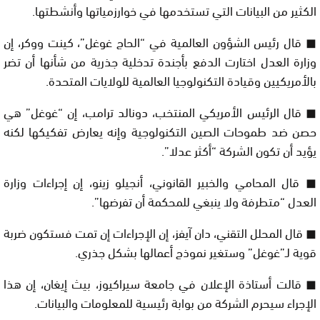
الكثير من البيانات التي تستخدمها في خوارزمياتها وأنشطتها.
◼ قال رئيس الشؤون العالمية في “الحاج غوغل”، كينت ووكر، إن
وزارة العدل اختارت الدفع بأجندة تدخلية جذرية من شأنها أن تضر
بالأمريكيين وقيادة التكنولوجيا العالمية للولايات المتحدة.
◼ قال الرئيس الأمريكي المنتخب، دونالد ترامب، إن “غوغل” هي
حصن ضد طموحات الصين التكنولوجية وإنه يعارض تفكيكها لكنه
يؤيد أن تكون الشركة “أكثر عدلا”.
◼ قال المحامي والخبير القانوني، أنجيلو زينو، إن إجراءات وزارة
العدل “متطرفة ولا ينبغي للمحكمة أن ‏تفرضها”.‏
◼ قال المحلل التقني، دان آيفز، إن الإجراءات إن تمت فستكون ضربة
قوية لـ”غوغل” وستغير نموذج أعمالها بشكل جذري.
◼ قالت أستاذة الإعلان في جامعة سيراكيوز، بيث إيغان، إن هذا
الإجراء سيحرم الشركة من بوابة رئيسية للمعلومات والبيانات.