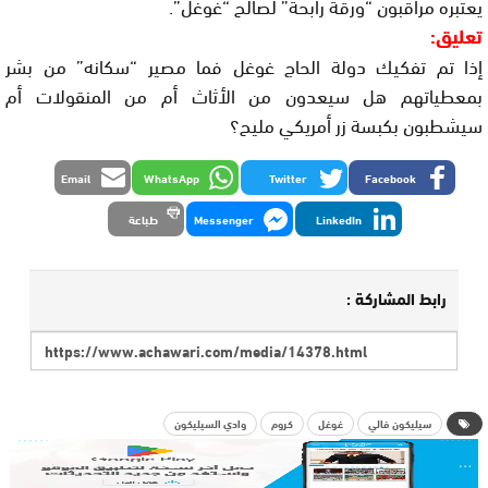
يعتبره مراقبون “ورقة رابحة” لصالح “غوغل”.
تعليق:
إذا تم تفكيك دولة الحاج غوغل فما مصير “سكانه” من بشر
بمعطياتهم هل سيعدون من الأثاث أم من المنقولات أم
سيشطبون بكبسة زر أمريكي مليح؟
Email
WhatsApp
Twitter
Facebook
LinkedIn
Messenger
طباعة
رابط المشاركة :
سيليكون فالي
غوغل
كروم
وادي السيليكون