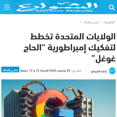
الرئيسية
رصــي راسك
الولايات المتحدة تخطط
لتفكيك إمبراطورية “الحاج
غوغل”
رصــي راسك
نشر في
28 نوفمبر 2024 الساعة 12 و 12 دقيقة
إدارة الموقع