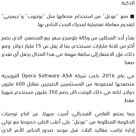
الذكية.
◼ منع “غوغل” من استخدام منصاتها مثل “يوتيوب” و”جيميني”
لتقديم معاملة تفضيلية لمحرك البحث الخاص بها.
يقدّر أحد المحللين من وكالة بلومبرغ سعر بيع المتصفح، الذي يضم
أكثر من ثلاثة مليارات مستخدم، بما لا يقل عن 15 ‏مليار دولار. ومع
ذلك، فإن الافتقار إلى سابقة مهمة في هذا المجال يجعل أي تقدير
صعبا.
في عام 2016، باعت شركة ‏Opera Software ASA‏ النرويجية
متصفحها لمجموعة من المستثمرين الصينيين مقابل 600 مليون
دولار، لكنه في ذلك ‏الوقت كان يضم 350 مليون مستخدم شهريا
فقط.
ربما يمتنع القاضي الفيدرالي، أميت ميهتا، عن اتباع توصيات
الحكومة المطلوبة من “غوغل” على أغلب الظن، خصوصا مع تولي
إدارة ترامب مقاليد البلاد قبل موعد صدور الحكم، الأمر الذي