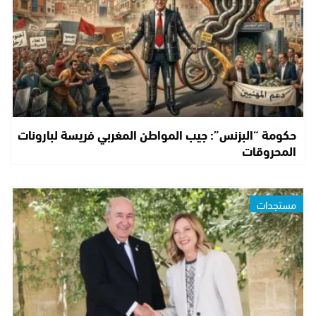
حكومة “البزنس”: جيب المواطن المغربي فريسة لبارونات
المحروقات
مستجدات