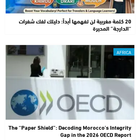
20 كلمة مغربية لن تفهمها أبداً: دليلك لفك شفرات
“الدارجة” المحيرة
AFRICA
The “Paper Shield”: Decoding Morocco’s Integrity
Gap in the 2026 OECD Report