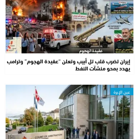
إيران تضرب قلب تل أبيب وتعلن “عقيدة الهجوم” وترامب
يهدد بمحو منشآت النفط
عين الإبرة