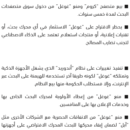
◼ بيع متصفح “كروم” ومنع “غوغل” من دخول سوق متصفحات
البحث لمدة خمس سنوات.
◼ يحظر الاقتراح على “غوغل” الاستثمار في أي محرك بحث، أو
تقنيات إعلانية، أو منتجات استعلام تعتمد على الذكاء الاصطناعي
لتجنب تضارب المصالح.
◼ تنفيذ تغييرات على نظام “أندوريد” الذي يشغل الأجهزة الذكية
وتمتلكه “غوغل” لكونه طريقا آخر تستخدمه للهيمنة على البحث عبر
الإنترنت، وإلا فستطلب الحكومة منها بيع النظام.
◼ منع “غوغل” من إعطاء الأولوية لمحرك البحث الخاص بها
وخدمات الإعلان بها على المنافسين.
◼ منع “غوغل” من الاتفاقات الحصرية مع الشركات الأخرى مثل
“آبل” لضمان إبقاء محركها للبحث المحرك الافتراضي على أجهزتها