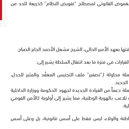
لغموض القانوني لمصطلح “تقويض النظام” كذريعة للحد من
ها بعهد الأمير الحالي،
الشيخ مشعل الأحمد الجابر الصباح
.
قرارات في فترة ما بعد انتقال السلطة يشير إلى:
 محاولة لـ”تصفير” ملف التجنيس المعقّد والمثير للجدل،
لجديد.
 دعماً من القيادة الجديدة لجهود الحكومة ووزارة الداخلية
تلاعب بـ
الهوية الوطنية
، مما يشير إلى أولوية لـ
الأمن القومي
ية.
اطنة
والولاء، ليس فقط على أسس قانونية، بل وعلى أسس