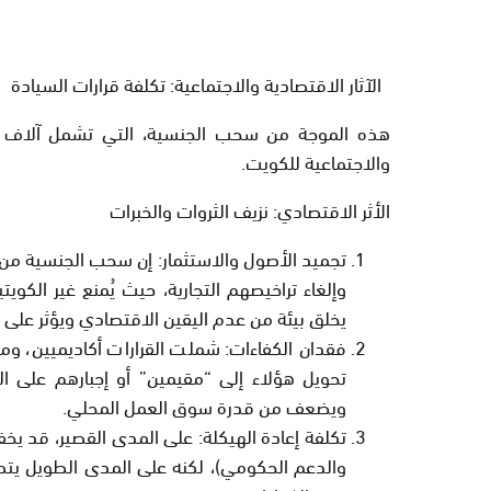
الآثار الاقتصادية والاجتماعية: تكلفة قرارات السيادة
هذه الموجة من سحب الجنسية، التي تشمل آلاف الأف
والاجتماعية للكويت.
الأثر الاقتصادي: نزيف الثروات والخبرات
تجميد الأصول والاستثمار:
إن سحب الجنسية من رج
وإلغاء تراخيصهم التجارية، حيث يُمنع غير الك
يخلق بيئة من
عدم اليقين الاقتصادي
ويؤثر على ال
فقدان الكفاءات:
شملت القرارات أكاديميين، وم
تحويل هؤلاء إلى “مقيمين” أو إجبارهم على ا
ويضعف من قدرة سوق العمل المحلي.
تكلفة إعادة الهيكلة:
على المدى القصير، قد يخف
والدعم الحكومي)، لكنه على المدى الطويل يتطل