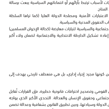
أسباب ترتبط بآرائهم أو انتماءاتهم السياسية يبعث برسالة
لمتاح.
اعتبارات الأمنية ومصلحة الدولة العليا (كما تراها السلطة
اب الحقوق المدنية والسياسية.
جتماعية والسياسية لتيارات معارضة (كحالة الإخوان المسلمين)
عادة تشكيل الخارطة الانتخابية والاجتماعية لضمان ولاء أكبر
ن كونها مجرد إجراء إداري، بل هي منعطف تاريخي يهدف إلى
 القومي
وتصحيح اختراقات قانونية خطيرة، فإن القرارات تُقابل
جتماعي و
حقوق الإنسان
والعدالة. التحدي الأكبر الذي يواجه
ان الدولة وسيادتها، وبين تطبيق القانون بشفافية وعدالة تضمن