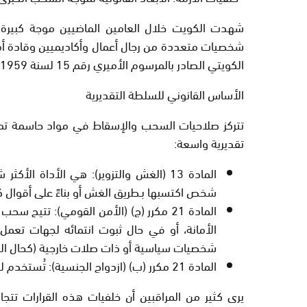
شهدت الكويت خلال العامين الماضيين موجة كبير
شخصيات متعددة من رجال أعمال وأكاديميين وقادة أمني
الكويتي
الصادر بالمرسوم الأميري رقم 15 لسنة 1959.
الأساس القانوني للسلطة التقديرية
تتركز صلاحيات السحب والإسقاط في مواد حاسمة تمنح 
تقديرية واسعة:
المادة 13 (الغش والتزوير):
هي الأداة الأكثر 
شخص اكتسبها بـ
طريق الغش أو بناءً على أقوال ك
المادة 21 مكرر (ج) (الأمن القومي):
تتيح سحب ال
الأمانة، أو في حال ثبوت انتمائه لجهات تعم
شخصيات سياسية أو ذات صلات خارجية (كحال السوي
المادة 21 مكرر (ب) (ازدواج الجنسية):
تُستخدم ل
يرى كثير من المراقبين أن خلفيات هذه القرارات تتج