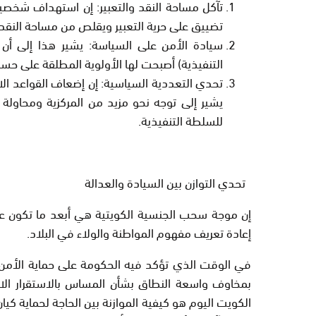
تآكل مساحة النقد والتعبير:
إن استهداف شخصيات ل
تضييق على حرية التعبير ويقلص من مساحة النقد ا
سيادة الأمن على السياسة:
يشير هذا إلى أن ال
التنفيذية) أصبحت لها الأولوية المطلقة على حس
تحدي التعددية السياسية:
إن إضعاف القواعد الا
يشير إلى توجه نحو مزيد من المركزية ومحاولة إ
للسلطة التنفيذية.
تحدي التوازن بين السيادة والعدالة
إن موجة سحب الجنسية الكويتية هي أبعد ما تكون ع
إعادة تعريف مفهوم
المواطنة
والولاء في البلاد.
في الوقت الذي تؤكد فيه الحكومة على حماية
الأمن
بمخاوف واسعة النطاق بشأن المساس بالاستقرار الا
الكويت اليوم هو كيفية الموازنة بين الحاجة لحماية كي