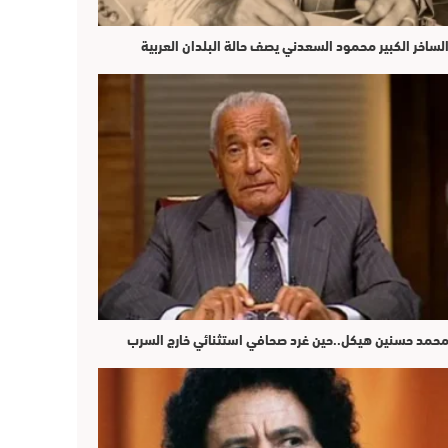
لساخر الكبير محمود السعدني يصف حالة البلدان العربية
حمد حسنين هيكل..حين غرد صحافي استثنائي خارج السرب