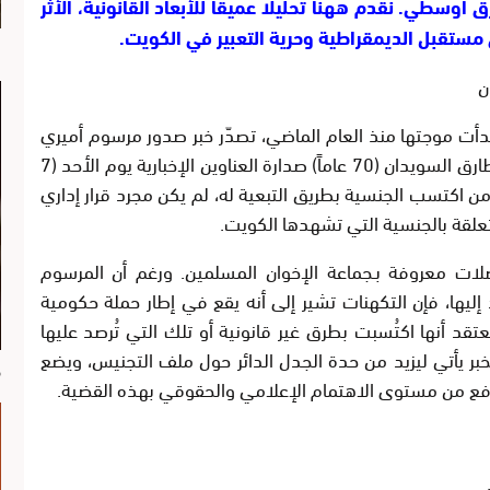
 أوسطي. نقدم ههنا تحليلا عميقا للأبعاد القانونية، الأثر
 مستقبل الديمقراطية وحرية التعبير في الكويت.
ا
ن
ت موجتها منذ العام الماضي، تصدّر خبر صدور
مرسوم أميري
ارق السويدان
(70 عاماً) صدارة العناوين الإخبارية يوم الأحد (7
ان وكل من اكتسب الجنسية بطريق التبعية له، لم يكن مجرد قرار إداري
تعلقة بالجنسية التي تشهدها الكويت.
صلات معروفة بـ
جماعة الإخوان المسلمين
. ورغم أن المرسوم
 إليها، فإن التكهنات تشير إلى أنه يقع في إطار حملة حكومية
قد أنها اكتُسبت بطرق غير قانونية أو تلك التي تُرصد عليها
بر يأتي ليزيد من حدة الجدل الدائر حول ملف التجنيس، ويضع
م
رفع من مستوى الاهتمام الإعلامي والحقوقي بهذه القضية.