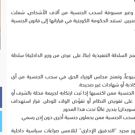
ة وغير مسبوقة لسحب الجنسية من
آلاف الأشخاص
، شملت
ين. تستند الحكومة الكويتية في قراراتها إلى
قانون الجنسية
السلطة التنفيذية (بناءً على عرض من وزير الداخلية) سلطة
ن
شيوعاً، وتمنح مجلس الوزراء الحق في سحب الجنسية من أي
اذبة
أو شهادات غير صحيحة.
جنسية ممن اكتسبها إذا ثبت ارتكابه لجريمة مخلة بالشرف أو
ل على
تقويض النظام
أو تقوّض الولاء للوطن. قرار استهداف
دان) يندرج غالبًا تحت هذا المحور.
سحب الجنسية ممن يحملون جنسية أخرى دون إذن رسمي.
اوز مجرد “التدقيق الإداري” لتلامس
صراعات سياسية داخلية