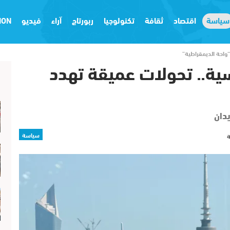
سياسة
اقتصاد
ثقافة
تكنولوجيا
ربورتاج
آراء
فيديو
ION
واحة الديمقراطية”
ة.. تحولات عميقة تهدد
يدان
سياسة