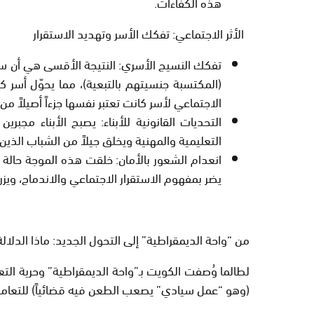
هذه الكفاءات.
الأثر الاجتماعي: تفكك الأسر وتهديد الاستقرار
تفكك النسيج الأسري:
النتيجة الأقسى هي أن سح
(المكتسبة جنسيتهم بالتبعية)، مما يحوّل أسر 
الاجتماعي لأسر كانت تعتبر نفسها جزءاً أصيلاً من
التحديات القانونية للأبناء:
يصبح الأبناء مجبرين
التعليمية والمهنية ويخلق جيلاً من الشباب الذين
انعدام الشعور بالأمان:
خلقت هذه الموجة حالة
يضر بمفهوم
الاستقرار الاجتماعي
والاندماج، ويز
من “واحة الديمقراطية” إلى التحول الجديد: ماذا الدلال
لطالما وُصفت الكويت بـ”واحة الديمقراطية” وحرية التع
(وهو “عمل سيادي” يصعب الطعن فيه قضائياً) للتعا