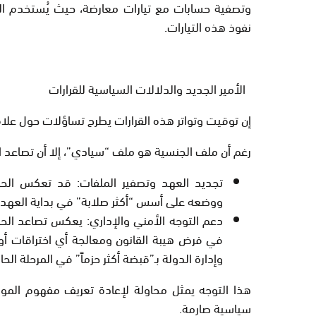
وتصفية حسابات مع تيارات معارضة، حيث يُستخدم ا
نفوذ هذه التيارات.
الأمير الجديد والدلالات السياسية للقرارات
إن توقيت وتواتر هذه القرارات يطرح تساؤلات حول علاقت
رغم أن ملف الجنسية هو ملف “سيادي”، إلا أن تصاعد ال
تجديد العهد وتصفير الملفات:
قد تعكس الحملة
ووضعه على أسس “أكثر صلابة” في بداية العهد ا
دعم التوجه الأمني والإداري:
يعكس تصاعد الحملة
في فرض هيبة القانون ومعالجة أي اختراقات أو 
وإدارة الدولة بـ”قبضة أكثر حزماً” في المرحلة الحال
هذا التوجه يمثل محاولة لإعادة تعريف مفهوم
المو
سياسية صارمة.