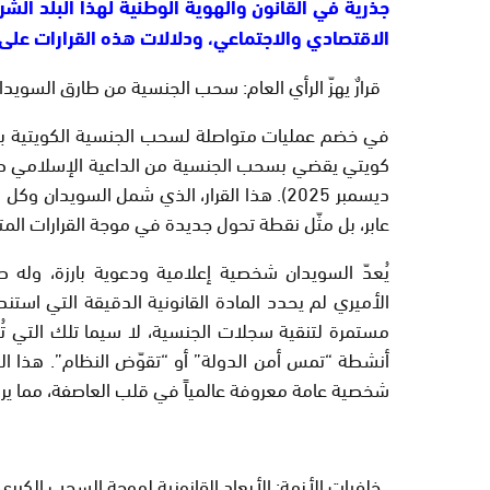
جذرية في القانون والهوية الوطنية لهذا البلد الشرق
الاقتصادي والاجتماعي، ودلالات هذه القرارات على
قرارٌ يهزّ الرأي العام: سحب الجنسية من طارق السويدا
في خضم عمليات متواصلة لسحب الجنسية الكويتية بدأ
كويتي
يقضي بسحب الجنسية من الداعية الإسلامي
ط
ديسمبر 2025). هذا القرار، الذي شمل السويد
عابر، بل مثّل نقطة تحول جديدة في موجة القرارات الم
يُعدّ السويدان شخصية إعلامية ودعوية بارزة، وله 
الأميري لم يحدد المادة القانونية الدقيقة التي استند
مستمرة لتنقية سجلات الجنسية، لا سيما تلك التي تُعت
أنشطة “تمس أمن الدولة” أو “تقوّض النظام”. هذا الخ
شخصية عامة معروفة عالمياً في قلب العاصفة، مما ي
خلفيات الأزمة: الأبعاد القانونية لموجة السحب الكبرى