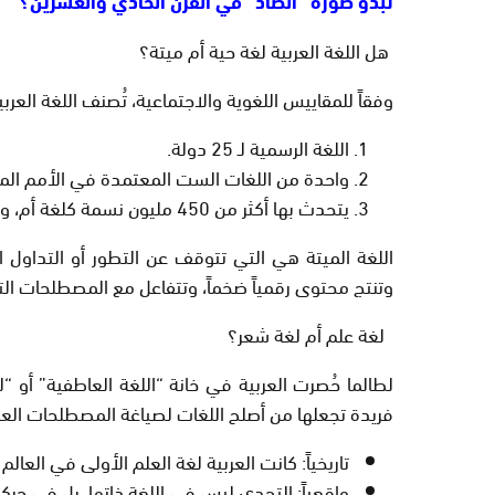
تبدو صورة “الضاد” في القرن الحادي والعشرين؟
هل اللغة العربية لغة حية أم ميتة؟
وفقاً للمقاييس اللغوية والاجتماعية، تُصنف اللغة العرب
اللغة الرسمية
لـ 25 دولة.
واحدة من اللغات الست المعتمدة في
الأمم الم
يتحدث بها أكثر من
450 مليون نسمة
كلغة أم، و
اللغة الميتة هي التي تتوقف عن التطور أو التداول ال
وتنتج محتوى رقمياً ضخماً، وتتفاعل مع المصطلحات التقن
لغة علم أم لغة شعر؟
لطالما حُصرت العربية في خانة “اللغة العاطفية” أو “لغ
فريدة تجعلها من أصلح اللغات لصياغة المصطلحات العلمية (inology
تاريخياً:
كانت العربية لغة العلم الأولى في العالم 
واقعياً:
التحدي ليس في اللغة ذاتها، بل في
حركة