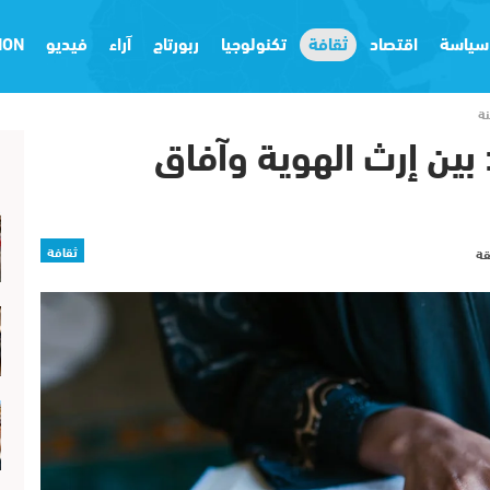
سياسة
اقتصاد
ثقافة
تكنولوجيا
ربورتاج
آراء
فيديو
ION
للغة العربية في القرن 21: بين إرث الهوية وآفاق
ثقافة