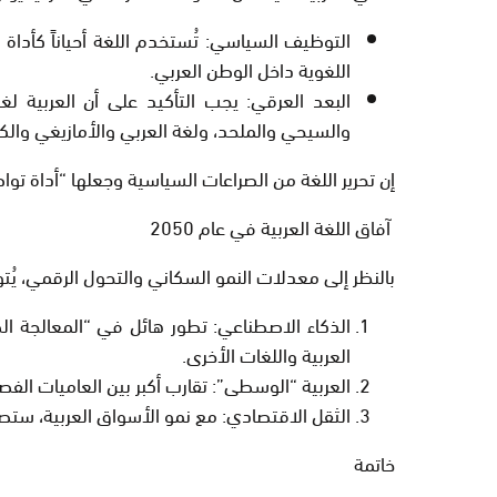
التوظيف السياسي:
تُستخدم اللغة أحياناً كأداة
اللغوية داخل الوطن العربي.
البعد العرقي:
يجب التأكيد على أن العربية
لغة
والسيحي والملحد، ولغة العربي والأمازيغي والكردي
إن تحرير اللغة من الصراعات السياسية وجعلها “أداة توا
آفاق اللغة العربية في عام 2050
بالنظر إلى معدلات النمو السكاني والتحول الرقمي، يُتوقع أن تشهد ا
الذكاء الاصطناعي:
العربية واللغات الأخرى.
العربية “الوسطى”:
تقارب أكبر بين العاميات الفص
الثقل الاقتصادي:
مع نمو الأسواق العربية، ستصبح ا
خاتمة