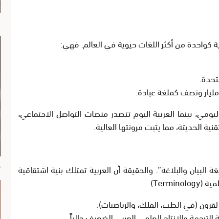
ا
ية كواحدة من أكثر اللغات
حيوية
في العالم. فهي:
تحدة
.
مليار ونصف كملغة عبادة.
يومي، بينما العربية اليوم تتصدر منصات التواصل الاجتماعي،
ية الحديثة، مما يثبت مرونتها العالية.
م
ة البيان والبلاغة”. والحقيقة أن العربية تمتلك
بنية اشتقاقية
Term).
لقرون (في الطب، الفلك، والرياضيات).
 الترجمة
والإنتاج العلمي العربي الضعيف حالياً.