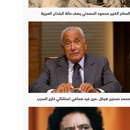
لساخر الكبير محمود السعدني يصف حالة البلدان العربية
حمد حسنين هيكل..حين غرد صحافي استثنائي خارج السرب