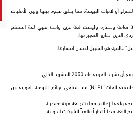
 للصراع أو لإثبات الهيمنة، مما يخلق فجوة بينها وبين الأقليات
 ثقافة وحضارة
وليست لغة عرق واحد؛ فهي لغة المسلم
 الذين اختاروا التعبير بها.
صل” عالمية هو السبيل لضمان انتشارها.
لعربية عام 2050 المشهد التالي:
تطور هائل في “المعالجة الطبيعية للغات” (NLP) مما سيلغي عوائق الترجمة الفورية بين
يحة ولغة الإعلام، مما ينتج لغة مرنة وعصرية.
للغة مطلباً تجارياً عالمياً للشركات الدولية.