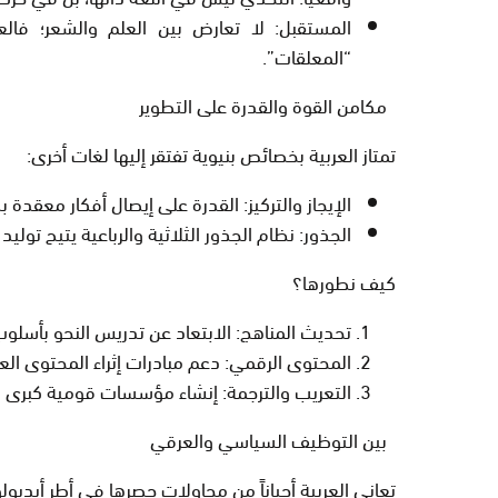
المستقبل:
لا تعارض بين العلم والشعر؛ فالعر
“المعلقات”.
مكامن القوة والقدرة على التطوير
تمتاز العربية بخصائص بنيوية تفتقر إليها لغات أخرى:
الإيجاز والتركيز:
القدرة على إيصال أفكار معقدة بك
الجذور:
نظام الجذور الثلاثية والرباعية يتيح تولي
كيف نطورها؟
تحديث المناهج:
الابتعاد عن تدريس النحو بأسلوب 
المحتوى الرقمي:
دعم مبادرات إثراء المحتوى العر
التعريب والترجمة:
إنشاء مؤسسات قومية كبرى لتر
بين التوظيف السياسي والعرقي
تعاني العربية أحياناً من محاولات حصرها في أطر أيديول