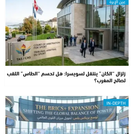
عين الإبرة
زلزال “الكان” ينتقل لسويسرا: هل تحسم “الطاس” اللقب
لصالح المغرب؟
IN-DEPTH