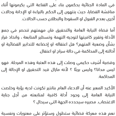
في المادة الجنائية يحكمون بناء على القناعة التي يكرمونها أثناء
مناقشة القضايا، حيث ينتهون إلى الحكم بالبراءة او الإدانة وحالات
أخرى بعدم القبول او السقوط والبطلان حسب الحالات.
أما قضاة النيابة العامة والتحقيق فان مهمتهم تنحصر في جمع
الأدلة وتقرير كافيتها لتوجيه التهمة وتسطير المتابعة ، واتخاذ قرار
بشأن وضعية المتهم؟ هل اعتقاله او إخضاعه للتدابير القضائية او
أحالته إلى المحاكمة في حالة سراح او اعتقال.
وقضية أشرف حكيمي وصلت إلى هذه العتبة وهذه المرحلة. فهو
ليس مدانا؟ وليس بريئا ؟ لأنه مازال قيد التحقيق او الإحالة إلى
المحاكمة.
الأكيد المعبر عنه أن الادعاء العام بنانتير تكونت لديه رؤية وخلصت
النيابة العامة إلى وجود أدلة كافية لمتابعته من أجل جناية
الاغتصاب. مصيره سيحدده الجهة التي سيحال ؟
نعم هذه معركة قضائية ستطول وستؤثر على معنويات ونفسية