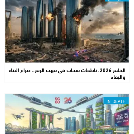
الخليج 2026: ناطحات سحاب في مهب الريح.. صراع البناء
والبقاء
IN-DEPTH