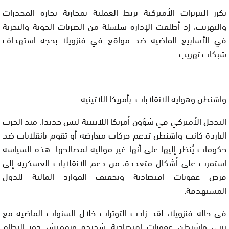
تكرر التبريرات الأميركية بربط العملية بمحاربة تجارة المخدرات
والتهريب، إذ أطلقت الإدارة سلسلة من الضربات الجوية والبحرية
في الأسابيع الماضية ضد مواقع في فنزويلا بحجة استهداف
شبكات تهريب.
واشنطن وهواية الانقلابات بأمريكا اللاتينية
التدخل الأميركي في شؤون أمريكا اللاتينية ليس جديدًا. منذ الحرب
الباردة كانت واشنطن تدعم حركات معارضة أو تقوم بانقلابات ضد
حكومات يُنظر إليها على أنها غير موالية لمصالحها. هذه السياسة
استمرت على أشكال متعددة، من دعم الانقلابات العسكرية إلى
فرض عقوبات اقتصادية وتجفيف الموارد المالية للدول
المستهدفة.
في حالة فنزويلا، لقد زادت التوترات خلال السنوات الماضية مع
تبني واشنطن عقوبات اقتصادية شديدة وتهميش دور النظام