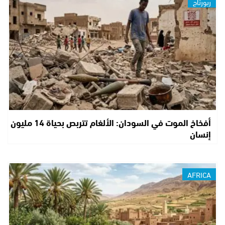
ربورتاج
أفخاخ الموت في السودان: الألغام تتربص بحياة 14 مليون
إنسان
AFRICA