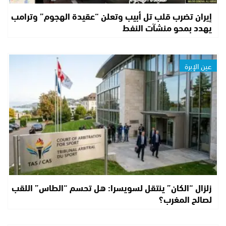
إيران تضرب قلب تل أبيب وتعلن “عقيدة الهجوم” وترامب
يهدد بمحو منشآت النفط
عين الإبرة
زلزال “الكان” ينتقل لسويسرا: هل تحسم “الطاس” اللقب
لصالح المغرب؟