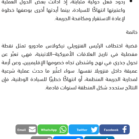
ردود فعل دولية متباينة
، إذ أدانت بعض الدول العملية
واعتبرتها انتهاكًا للسيادة، بينما أيدتها أخرى بوصفها خطوة
لإعادة الاستقرار ومكافحة الجريمة.
خاتمة
قضية اختطاف الرئيس الفنزويلي نيكولاس مادورو تمثل
نقطة
مفصلية في تاريخ العلاقات الأميركية–اللاتينية
، فهي تعبّر عن
تحول جذري في نهج واشنطن تجاه خصومها الإقليميين، وعن أزمة
عميقة داخل فنزويلا نفسها. سواء اعتُبر ما حدث عملية شرعية
لمحاربة الجريمة المنظمة، أو انتهاكًا خطيرًا للسيادة الوطنية، فإن
النتائج ستحدد شكل المنطقة لسنوات قادمة.
Email
WhatsApp
Twitter
Facebook