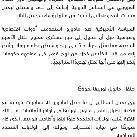
الفنزويلي في المحافل الدولية، إضافة إلى دعم واشنطن لبعض
قيادات المعارضة التي اعتُبرت من قبلها رؤساء شرعيين للبلاد.
السياسة الأميركية ضد مادورو استخدمت أدوات اقتصادية
وسياسية قبل أن تتحول إلى خيار عسكري مفتوح خلال الأشهر
الماضية، مما يمثل
تحولًا حادًا في نهج واشنطن تجاه فنزويلا
، ويُنظر
إليه من قبل الكثيرين كجزء من نهج قوي في مواجهة حكومات
يُنظر إليها على أنها تمثل تهديدًا استراتيجيًا.
اعتقال مانويل نورييغا نموذجًا
يرى بعض المحللين أن ما حصل لمادورو له تشابهات تاريخية مع
قضية الجنرال البنمي مانويل نورييغا
في أواخر الثمانينات. في تلك
الفترة شنت الولايات المتحدة غزوًا لبنما وأطاحت بنورييغا، الذي كان
متورطًا في تجارة المخدرات، وحوّلته إلى الولايات المتحدة
للمحاكمة.