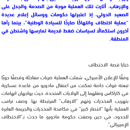
والإرهاب
. أثارت تلك العملية موجة من الصدمة والجدل على
الصعيد الدولي، إذ اعتبرتها حكومات ووسائل إعلام عديدة
“عملية اختطاف وانتهاكًا صارخًا للسيادة الوطنية”، بينما رآها
آخرون استكمالًا لسياسات ضغط قديمة تمارسها واشنطن في
المنطقة.
خبايا قصة الاختطاف
وفقًا للإعلان الأميركي، شملت العملية ضربات مفاجئة وقصفًا جويًا
تبعته قوات خاصة تمكنت من اعتقال مادورو من
قاعدة عسكرية
في كاراكاس
ونقلهما إلى الولايات المتحدة، حيث يواجهان
اتهامات
بتهريب المخدرات وتهم “الارهاب” المرتبطة بها
. وصف ترامب
العملية بأنها “انتصار كبير” في مكافحة المخدرات والجريمة العابرة
للحدود، في حين وصفت حكومة مادورو ما حدث بـ”الاختطاف
الإمبريالي”.