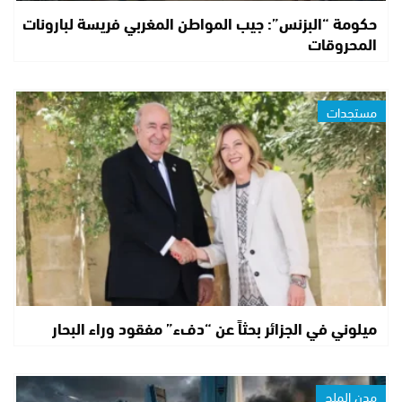
حكومة “البزنس”: جيب المواطن المغربي فريسة لبارونات
المحروقات
مستجدات
ميلوني في الجزائر بحثاً عن “دفء” مفقود وراء البحار
مدن الملح