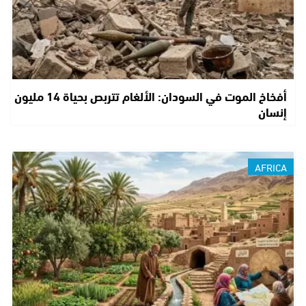
أفخاخ الموت في السودان: الألغام تتربص بحياة 14 مليون
إنسان
AFRICA