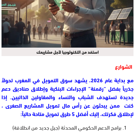
استفد من التكنولوجيا لأجل مشاريعك
الشوارع
مع بداية عام 2026، يشهد سوق التمويل في المغرب تحولاً
جذرياً بفضل “رقمنة” الإجراءات البنكية وإطلاق صناديق دعم
جديدة تستهدف الشباب والنساء والمقاولين الذاتيين. إذا
كنت ممن يبحثون عن رأس مال تمويل المشاريع الصغرى ،
لإطلاق فكرتك، إليك أفضل 5 طرق تمويل متاحة حالياً:
برامج الدعم الحكومي المحدثة (جيل جديد من انطلاقة)