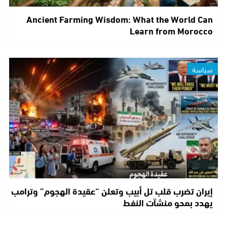
Ancient Farming Wisdom: What the World Can
Learn from Morocco
سياسة
إيران تضرب قلب تل أبيب وتعلن “عقيدة الهجوم” وترامب
يهدد بمحو منشآت النفط