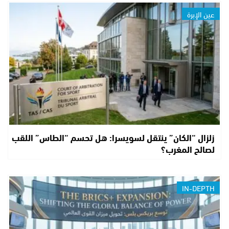
عين الإبرة
زلزال “الكان” ينتقل لسويسرا: هل تحسم “الطاس” اللقب
لصالح المغرب؟
IN-DEPTH