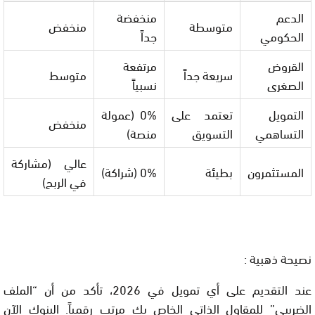
الدعم
منخفضة
متوسطة
منخفض
الحكومي
جداً
القروض
مرتفعة
سريعة جداً
متوسط
الصغرى
نسبياً
التمويل
تعتمد على
0% (عمولة
منخفض
التساهمي
التسويق
منصة)
عالي (مشاركة
المستثمرون
بطيئة
0% (شراكة)
في الربح)
نصيحة ذهبية :
عند التقديم على أي تمويل في 2026، تأكد من أن “الملف
الضريبي” للمقاول الذاتي الخاص بك مرتب رقمياً. البنوك الآن