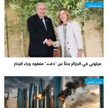
مستجدات
ميلوني في الجزائر بحثاً عن “دفء” مفقود وراء البحار
مدن الملح