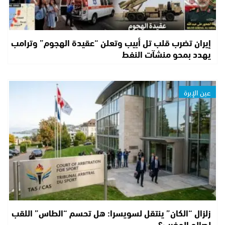
إيران تضرب قلب تل أبيب وتعلن “عقيدة الهجوم” وترامب
يهدد بمحو منشآت النفط
عين الإبرة
زلزال “الكان” ينتقل لسويسرا: هل تحسم “الطاس” اللقب
لصالح المغرب؟