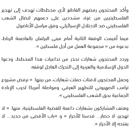
وأكد المحتجون رفضهم القاطع لأي مخططات تهدف إلى تهجير
الفلسطينيين من غزة، مشددين على دعمهم لنضال الشعب
الفلسطيني ضد الاحتلال الإسرائيلي، وفق مراسل الأناضول.
فيما أقيمت الوقفة الثانية أمام مبنى البرلمان بالعاصمة الرباط،
بدعوة من « مجموعة العمل من أجل فلسطين » .
وردد المحتجون شعارات تحذر من تداعيات هذا المخطط، ودعوا
الدول الإسلامية والعربية إلى التحرك العاجل لوقفه.
وحمل المحتجون لافتات حملت شعارات، من بينها: « نرفض مشروع
ترامب الصهيوني للتطهير العرقي ومواصلة أمريكا لحرب الإبادة
الجماعية بحق الشعب الفلسطيني ».
وهتف المشاركون بشعارات داعمة للقضية الفلسطينية، منها: « لا
تهجير، لا حصار… قدسنا للأحرار » و »باب الأقصى من حديد… لا
يفتحه إلا الأحرار ».