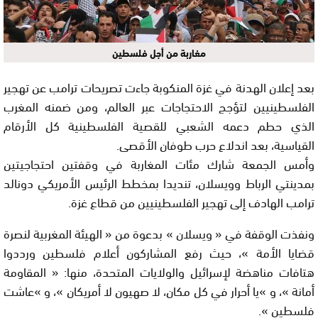
مغاربة من أجل فلسطين
بعد إعلان الهدنة في غزة المنكوبة جاءت تصريحات ترامب عن تهجير
الفلسطينيين لتؤجج الاحتجاجات عبر العالم، ومن ضمنه المغرب
الذي حطم دعمه الشعبي للقصية الفلسطينية كل الأرقام
القياسية، بعد اندلاع حرب طوفان الأقصى.
وأمس الجمعة شارك مئات المغاربة في وقفتين احتجاجيتين
بمدينتي الرباط وويسلان، تنديدا بمخطط الرئيس الأمريكي دونالد
ترامب الهادف إلى تهجير الفلسطينيين من قطاع غزة.
ونفذت الوقفة في « ويسلان » بدعوة من « الهيئة المغربية لنصرة
قضايا الأمة »، حيث رفع المشاركون أعلام فلسطين ورددوا
هتافات مناهضة لإسرائيل والولايات المتحدة، منها: « المقاومة
أمانة »، و »يا أحرار في كل مكان، لا صهيون لا أمريكان »، و »عاشت
فلسطين ».