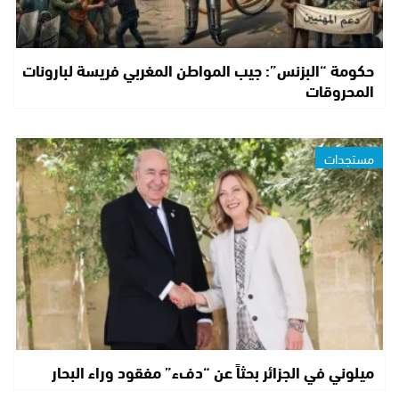
حكومة “البزنس”: جيب المواطن المغربي فريسة لبارونات
المحروقات
مستجدات
ميلوني في الجزائر بحثاً عن “دفء” مفقود وراء البحار