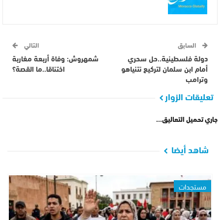
السابق
التالي
دولة فلسطينية..حل سحري
شمهروش: وفاة أربعة مغاربة
أمام ابن سلمان لتركيع نتنياهو
اختناقا..ما القصة؟
وترامب
تعليقات الزوار
جاري تحميل التعاليق...
شاهد أيضا
مستجدات