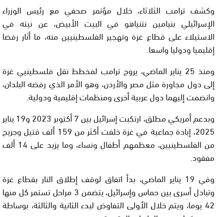
وكشف ترامب الثلاثاء، خلال مؤتمر صحفي مع رئيس الوزراء
الإسرائيلي بنيامين نتنياهو في البيت الأبيض، عن نيته في
الاستيلاء على قطاع غزة وتهجير الفلسطينيين منه، ما أثار رفضا
إقليميا ودوليا واسعا.
ومنذ 25 يناير الماضي، يروج ترامب لمخطط نقل فلسطينيي غزة
إلى دول مجاورة مثل مصر والأردن، وهو الأمر الذي رفضه البلدان،
وانضمت إليهما دول عربية أخرى ومنظمات إقليمية ودولية.
وبدعم أمريكي مطلق، ارتكبت إسرائيل بين 7 أكتوبر 2023 و19 يناير
2025، إبادة جماعية في غزة خلفت أكثر من 159 ألف قتيل وجريح
من الفلسطينيين، معظمهم أطفال ونساء، وما يزيد على 14 ألف
مفقود.
وفي 19 يناير الماضي، بدأ اتفاق لوقف إطلاق النار بقطاع غزة
وتبادل أسرى بين حماس وإسرائيل، يتضمن 3 مراحل تستمر كل منها
42 يوما، ويتم خلال الأولى التفاوض لبدء الثانية والثالثة، بوساطة