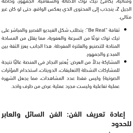
ومثالية، يكافئ تيك توك الأصالة والشفافية. الجمهور، وخاصة
الجيل Z، ينجذب إلى المحتوى الذي يعكس الواقع، حتى لو كان غير
مثالي.
ثقافة “Be Real”: يتطلب شكل الفيديو القصير والمباشر على
تيك توك نوعًا من السرعة والعفوية، مما يقلل من المساحة
المتاحة للتصنيع والفلترة المفرطة. هذا الجانب يعزز الثقة بين
المبدع والجمهور.
المشاركة بدلاً من العرض: يُعتبر النجاح في المنصة غالبًا نتيجة
للمشاركات النشطة (التعليقات، الدويتات، استخدام المؤثرات
الصوتية) وليس فقط عدد المشاهدات، مما يجعل الشهرة
عملية تفاعلية وليست مجرد عملية عرض من طرف واحد.
إعادة تعريف الفن: الفن السائل والعابر
للحدود