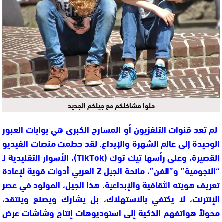
حلوا مشاكلكم مع جيلكم الجديد
لم تعد قنوات التلفزيون أو المسارح الكبرى هي بوابات العبور
الوحيدة إلى عالم الشهرة والإبداع. لقد حطمت منصات الفيديو
القصيرة، وعلى رأسها تيك توك (TikTok)، الأسوار التقليدية لـ
“النجومية” و”الفن”، مانحة الجيل Z العربي أدوات قوية لإعادة
تعريف هويته الثقافية والإبداعية. هذا الجيل، المولود في عصر
الإنترنت، لا يكتفي بالاستهلاك، بل يشارك ويصنع وينتقد،
محولاً هواتفهم الذكية إلى استوديوهات إنتاج وشاشات عرض