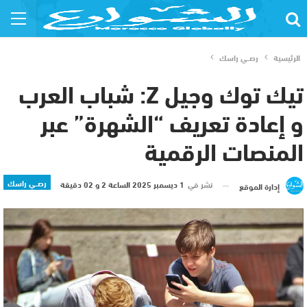
الرئيسية
رصــي راسك
تيك توك وجيل Z: شباب العرب
و إعادة تعريف “الشهرة” عبر
المنصات الرقمية
رصــي راسك
نشر في
1 ديسمبر 2025 الساعة 2 و 02 دقيقة
إدارة الموقع