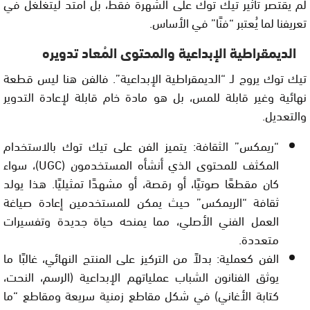
لم يقتصر تأثير تيك توك على الشهرة فقط، بل امتد ليتغلغل في
تعريفنا لما يُعتبر “فنًا” في الأساس.
الديمقراطية الإبداعية والمحتوى المُعاد تدويره
تيك توك يروج لـ “الديمقراطية الإبداعية”. فالفن هنا ليس قطعة
نهائية وغير قابلة للمس، بل هو مادة خام قابلة لإعادة التدوير
والتعديل.
“ريمكس” الثقافة: يتميز الفن على تيك توك بالاستخدام
المكثف للمحتوى الذي أنشأه المستخدمون (UGC)، سواء
كان مقطعًا صوتيًا، أو رقصة، أو مشهدًا تمثيليًا. هذا يولد
ثقافة “الريمكس” حيث يمكن للمستخدمين إعادة صياغة
العمل الفني الأصلي، مما يمنحه حياة جديدة وتفسيرات
متعددة.
الفن كعملية: بدلاً من التركيز على المنتج النهائي، غالبًا ما
يوثق الفنانون الشباب عملياتهم الإبداعية (الرسم، النحت،
كتابة الأغاني) في شكل مقاطع زمنية سريعة ومقاطع “ما