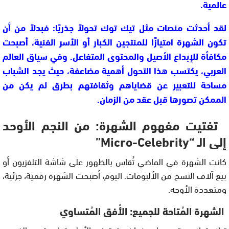
عالمية.
لقد أحدثت منصات مثل تيك توك تحولاً جذريًا: فبدلاً من أن
تكون الشهرة امتيازًا للمنتجين الكبار أو الأسر الفنية، أصبحت
مكافأة للإبداع الأصيل والمحتوى المتفاعل. وفي سياق العالم
العربي، يكتسب هذا التحول أهمية مضاعفة، حيث يجد الشباب
مساحة للتعبير عن قضاياهم وثقافتهم بطرق لم يكن من
الممكن تصورها قبل عقد من الزمان.
تفتيت مفهوم الشهرة: من النجم الأوحد
إلى الـ “Micro-Celebrity”
كانت الشهرة في الماضي تُقاس بالظهور على شاشة التلفزيون أو
بيع آلاف النسخ من الألبومات. اليوم، أصبحت الشهرة رقمية، جزئية،
ومتعددة الأوجه.
الشهرة المُتاحة للجميع: الأُفق المُتساوي