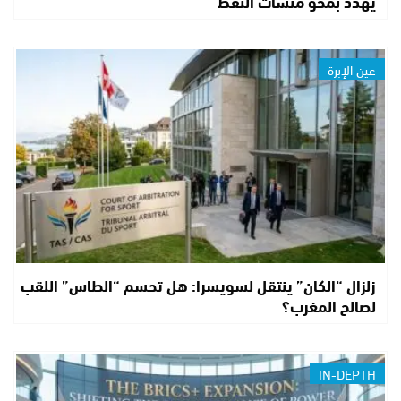
يهدد بمحو منشآت النفط
عين الإبرة
زلزال “الكان” ينتقل لسويسرا: هل تحسم “الطاس” اللقب
لصالح المغرب؟
IN-DEPTH