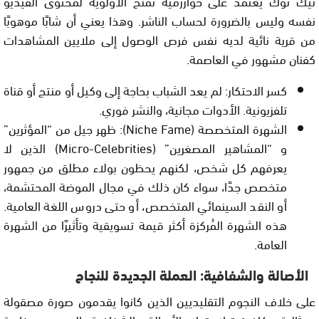
تيك توك يعتمد على خوارزمية تمنح الأولوية لمحتوى الفيديو
نفسه وليس بالضرورة لحساب الناشر. وهذا يعني أن شابًا موهوبًا
من قرية نائية لديه نفس فرص الوصول إلى ملايين المشاهدات
كفنان مشهور في العاصمة.
كسر الاحتكار: لم يعد الشباب بحاجة إلى وكيل أو منتج أو قناة
تلفزيونية. الأدوات مجانية، والنشر فوري.
الشهرة المتخصصة (Niche Fame): ظهر جيل من “المؤثرين”
و “المشاهير المصغرين” (Micro-Celebrities) الذين لا
يعرفهم كل شخص، لكنهم يحظون بولاء مطلق من جمهور
متخصص جدًا، سواء كان ذلك في مجال الموضة المحتشمة،
أو النقد السينمائي المتخصص، أو حتى دروس اللغة العامية.
هذه الشهرة المُركزة أكثر قيمة تسويقية وتأثيرًا من الشهرة
العامة.
الأصالة والشفافية: العملة الجديدة للنجاح
على خلاف النجوم التقليديين الذين كانوا يقدمون صورة مصقولة