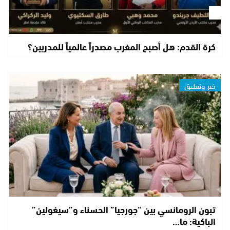
كرة القدم: هل أصبح المغرب مصدراً عالمياً للمدربين؟
خبر وتعليق
تبون الرومانسي بين “جورجيا” الحسناء و”سيغولين”
الباكية: ما…