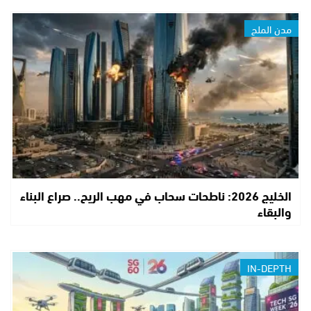
مدن الملح
الخليج 2026: ناطحات سحاب في مهب الريح.. صراع البناء
والبقاء
IN-DEPTH