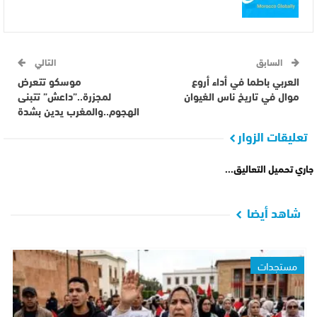
السابق
التالي
العربي باطما في أداء أروع
موسكو تتعرض
موال في تاريخ ناس الغيوان
لمجزرة..”داعش” تتبنى
الهجوم..والمغرب يدين بشدة
تعليقات الزوار
جاري تحميل التعاليق...
شاهد أيضا
مستجدات