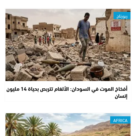
ربورتاج
أفخاخ الموت في السودان: الألغام تتربص بحياة 14 مليون
إنسان
AFRICA