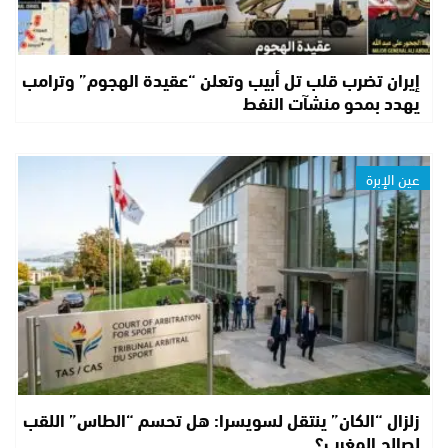
إيران تضرب قلب تل أبيب وتعلن “عقيدة الهجوم” وترامب
يهدد بمحو منشآت النفط
عين الإبرة
زلزال “الكان” ينتقل لسويسرا: هل تحسم “الطاس” اللقب
لصالح المغرب؟