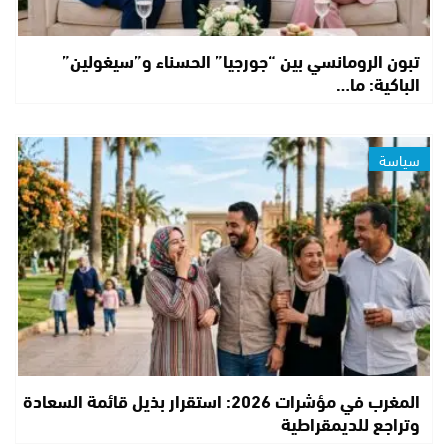
تبون الرومانسي بين “جورجيا” الحسناء و”سيغولين”
الباكية: ما…
سياسة
المغرب في مؤشرات 2026: استقرار بذيل قائمة السعادة
وتراجع للديمقراطية