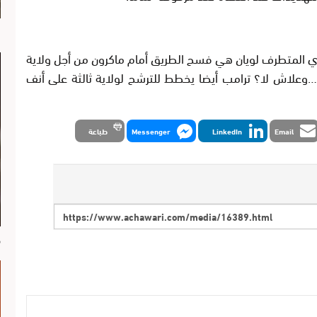
ا
ي المتطرف لويان هي فسح الطريق أمام ماكرون من أجل ولاية
ر…وعلاش لا؟ ترامب أيضا يخطط للترشح لولاية ثالثة على أنف
Email
LinkedIn
Messenger
طباعة
م