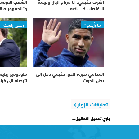
أشرف حكيمي: أنا مرتاح البال وتهمة
الشعب الفرنس
الاغتصاب كـــــــــاذبة
و”الجمهورية 5″ تشتعل
ما رأيكم ؟
رصــي راسك
المحامي صبري الحو: حكيمي دخل إلى
فلودومير زيلين
بطن الحوت
لترحيله إلى فرن
تعليقات الزوار
جاري تحميل التعاليق...