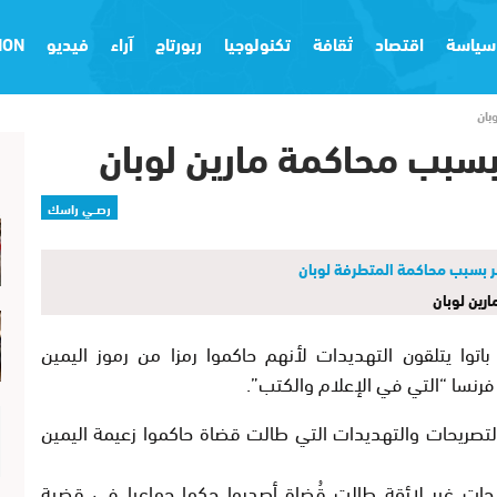
سياسة
اقتصاد
ثقافة
تكنولوجيا
ربورتاج
آراء
فيديو
ION
بان
بسبب محاكمة مارين لوبان
رصــي راسك
ارين لوبان
توا يتلقون التهديدات لأنهم حاكموا رمزا من رموز اليمين
 فرنسا “التي في الإعلام والكتب”.
التصريحات والتهديدات التي طالت قضاة حاكموا زعيمة اليمين
ريحات غير لائقة طالت قُضاة أصدروا حكما جماعيا في قضية