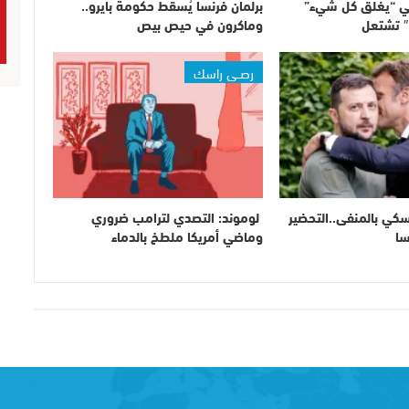
ي “يغلق كل شيء”
برلمان فرنسا يُسقط حكومة بايرو..
وماكرون في حيص بيص
رصــي راسك
سكي بالمنفى..التحضير
لوموند: التصدي لترامب ضروري
سا
وماضي أمريكا ملطخ بالدماء