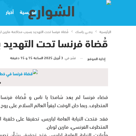
الرئيسية
أخبار
الرئيسية
رصــي راسك
قُضاة فرنسا تحت التهديد بسبب محاكمة مارين لو
قُضاة فرنسا تحت التهديد 
نشر في
3 أبريل 2025 الساعة 15 و 15 دقيقة
إدارة الموقع
م
قضاء فرنسا لم يعد شامخا يا ناس و قُضاة فرنسا با
المتطرف..ربما حان الوقت ليقرأ العالم السلام على روح
فقد فتحت النيابة العامة لباريس، تحقيقا على خلفية 
المتطرف الفرنسي، مارين لوبان.
وأعلنت النيابة العامة لباريس فتح تحقيق بشأن تص