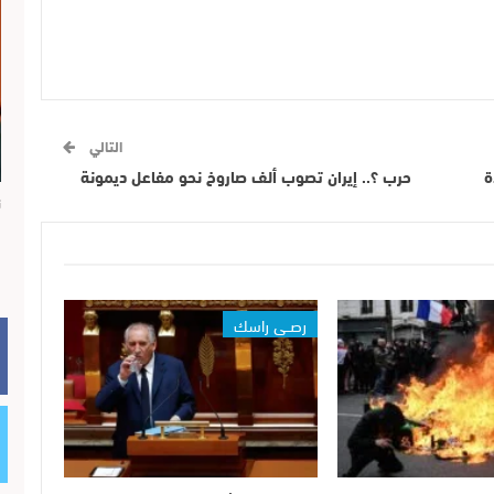
التالي
ة
حرب ؟.. إيران تصوب ألف صاروخ نحو مفاعل ديمونة
ن
رصــي راسك