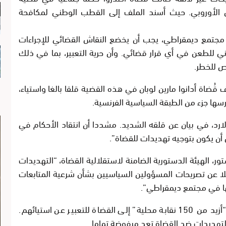
ن الأوروبي. حيث أسند الملف إلى القطب الوطني لمكافحة
ي مجتمع ديمقراطي، يجب أن يخضع النقاش القضائي للإجراءات
ني للطعن في أي قرار قضائي. وأن حرية التعبير، بما في ذلك
ص للخطر.
ُضاة أدانوا مارين لوبان في هذه القضية قلقا بالغا واستياء،
ا جزء من الطبقة السياسية الفرنسية.
ارد، في بيان عن قلقه الشديد. مشددا أن انتقاد الأحكام في
ل أن يكون بتوجيه تهديدات للقضاة”.
ور، الهيئة الدستورية الضامنة لاستقلالية القضاة، “التهديدات
ا عن تصريحات المسؤولين السياسيين بشأن شرعية المتابعات
ولها في مجتمع ديمقراطي”.
كما انضم محامو المجلس الوطني لنقابات المحامين “أزيد من 150 نقابة محلية” إلى القضاة للتعبير عن استيائهم.
 التهديدات ضد القضاة تعد مرفوضة تماما.