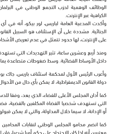
الوظائف الوهمية لحزب التجمع الوطني في البرلما
الكراهية عبر الإنترنت.
وأكدت المدعية العامة لباريس، لور بيكو، أنه في أ
الجنائية. مشددة على أن الإستئناف هو السبيل القانو
على الإنترنت، لها حدود تتمثل في عدم تعريض الأشخا
ومنذ أربع وعشرين ساعة، تثير التهديدات التي تستهدف ق
داخل الأوساط القضائية. وسط ضغوطات متصاعدة يمارسه
وأعرب الرئيس الأول لمحكمة استئناف باريس، جاك بول
دولة القانون الديمقراطية، لا يمكن بأي حال من الأحوا
كما أدان المجلس الأعلى للقضاء، الذي يعد، وفقا للدست
التي تستهدف شخصيا القضاة المكلفين بالقضية، فضل
أو الإدانة، لا سيما خلال المداولة، والتي لا يمكن قب
معتبرين أنه إذا كان الإحتجاج على حكم أمرا شرعيا، فان