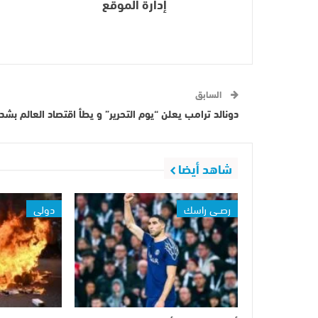
إدارة الموقع
السابق
دونالد ترامب يعلن “يوم التحرير” و يطأ اقتصاد العالم بشد
شاهد أيضا
رصــي راسك
دولي