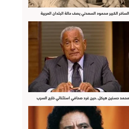
لساخر الكبير محمود السعدني يصف حالة البلدان العربية
حمد حسنين هيكل..حين غرد صحافي استثنائي خارج السرب