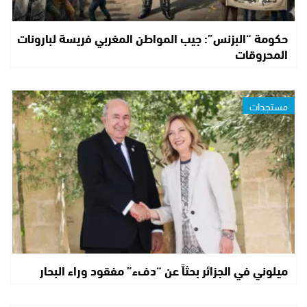
حكومة “البزنس”: جيب المواطن المغربي فريسة لبارونات
المحروقات
مستجدات
ميلوني في الجزائر بحثاً عن “دفء” مفقود وراء البحار