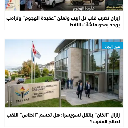
إيران تضرب قلب تل أبيب وتعلن “عقيدة الهجوم” وترامب
يهدد بمحو منشآت النفط
عين الإبرة
زلزال “الكان” ينتقل لسويسرا: هل تحسم “الطاس” اللقب
لصالح المغرب؟