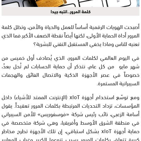
كلمة المرور..انتبه جيدا
أصبحت الهويات الرقمية أساساً للعمل والحياة والأمن، وتظل كلمة
المرور أداة الحماية الأولى، لكنها أيضاً نقطة الضعف الأكبر.فما الذي
تعنيه للناس وماذا يخفي المستقبل التقني للبشرية؟
في اليوم العالمي لكلمات المرور، الذي يُصادف أول خميس من
شهر مايو من كل عام، نتذكر أن حماية الحسابات لم تُحل بعدُ،
خصوصاً في عصر الأجهزة الذكية والاتصال الفائق والهجمات
السيبرانية المستمرة.
ومع توسّع استخدام أجهزة xIoT (الإنترنت الممتد للأشياء) داخل
المؤسسات، تزداد التحديات المرتبطة بكلمات المرور تعقيداً. يقول
أسامة الزعبي، نائب رئيس شركة «فوسفوريس» للأمن السيبراني
في منطقة الشرق الأوسط وأفريقيا، وهي شركة متخصصة في
حماية أجهزة xIoT بشكل استباقي، إن تلك الأجهزة تطرح مخاطر
كبيرة تتعلق بكلمات المرور بسبب تنوعها الكبير وغياب المعايير