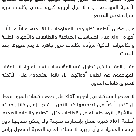
الأمنية الموحدة، حيث لا تزال أجهزة كثيرة تُشحن بكلمات مرور
افتراضية من المصنع.
على عكس أنظمة تكنولوجيا المعلومات التقليدية، غالباً ما تأتي
أجهزة xIoT مثل الحساسات الصناعية والطابعات والأجهزة الطبية
والكاميرات الذكية مزوّدة بكلمات مرور جاهزة لا يتم تغييرها بعد
التثبيت.
وفي الوقت الذي تحاول فيه المؤسسات تعزيز أمنها، لا يتوقف
المهاجمون عن تطوير أدواتهم، بل باتوا يعتمدون على الأتمتة
لاختراق كلمات المرور.
لا تقتصر المشكلة في أجهزة xIoT على ضعف كلمات المرور فقط،
بل تكمن أيضاً في تصميمها غير الآمن. يشرح الزعبي خلال حديثه
لـ«الشرق الأوسط» أنه في قطاعات مثل التصنيع والرعاية الصحية،
أنظمة xIoT كثيرة تعمل بإصدارات قديمة ولا يمكن تحديثها دون
توقف العمليات، وأن أجهزة لا تملك القدرة التقنية لتشغيل برامج