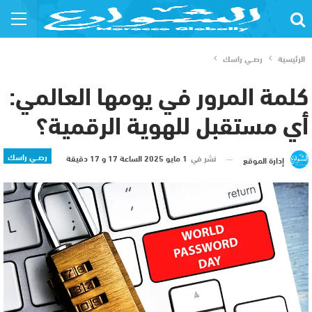
الرئيسية
رصــي راسك
كلمة المرور في يومها العالمي:
أي مستقبل للهوية الرقمية؟
رصــي راسك
نشر في
1 مايو 2025 الساعة 17 و 17 دقيقة
إدارة الموقع