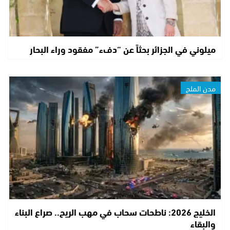
ميلوني في الجزائر بحثاً عن “دفء” مفقود وراء البحار
مدن الملح
الخليج 2026: ناطحات سحاب في مهب الريح.. صراع البناء
والبقاء