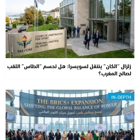
زلزال “الكان” ينتقل لسويسرا: هل تحسم “الطاس” اللقب
لصالح المغرب؟
IN-DEPTH