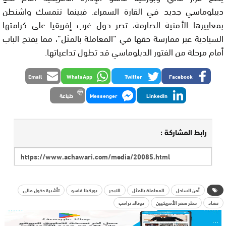
ديبلوماسي جديد في القارة السمراء. فبينما تتمسك واشنطن
بمعاييرها الأمنية الصارمة، تصر دول غرب إفريقيا على كرامتها
السيادية عبر ممارسة حقها في “المعاملة بالمثل”، مما يفتح الباب
أمام مرحلة من الفتور الدبلوماسي قد تطول تداعياتها.
Email
WhatsApp
Twitter
Facebook
LinkedIn
Messenger
طباعة
رابط المشاركة :
أمن الساحل
المعاملة بالمثل
النيجر
بوركينا فاسو
تأشيرة دخول مالي
تشاد
حظر سفر الأمريكيين
دونالد ترامب