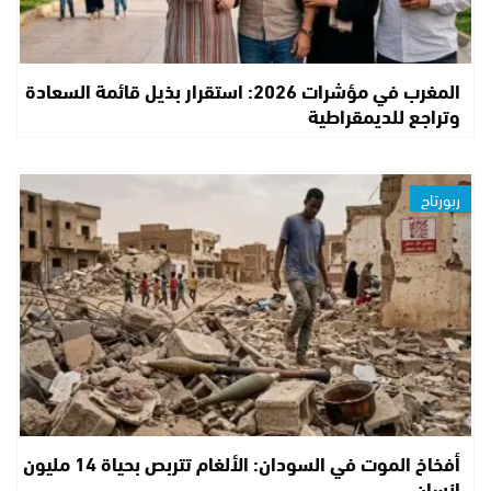
المغرب في مؤشرات 2026: استقرار بذيل قائمة السعادة
وتراجع للديمقراطية
ربورتاج
أفخاخ الموت في السودان: الألغام تتربص بحياة 14 مليون
إنسان