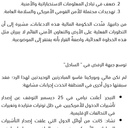
ضعف في تبادل المعلومات الاستخباراتية والأمنية.
تهديدات محتملة للأمن القومي الأمريكي والسلامة العامة.
من جانبها، فنّدت الحكومة المالية هذه الادعاءات، مشيرة إلى أن
التطورات الفعلية على الأرض والتعاون الأمني القائم لا يبرران مثل
هذه الخطوة العدائية، واصفةً القرار بأنه يفتقر إلى الموضوعية.
توسع جبهة الرفض في ” الساحل”
لم تكن مالي وبوركينا فاسو المبادرتين الوحيدتين لهذا الرد؛ فقد
سبقتها دول أخرى في المنطقة اتخذت إجراءات مشابهة:
النيجر:
أعلنت نيامي في 25 ديسمبر التوقف عن إصدار
تأشيرات الدخول للأمريكيين، في ظل توترات متزايدة وتغيرات
في التحالفات الإقليمية.
تشاد:
كانت من أوائل الدول التي علقت إصدار التأشيرات
للمواطنين الأمريكيين في يونيو الماضي، بعد إدراجها في