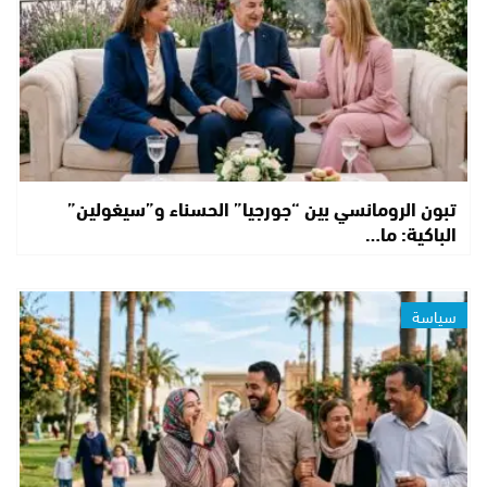
تبون الرومانسي بين “جورجيا” الحسناء و”سيغولين”
الباكية: ما…
سياسة