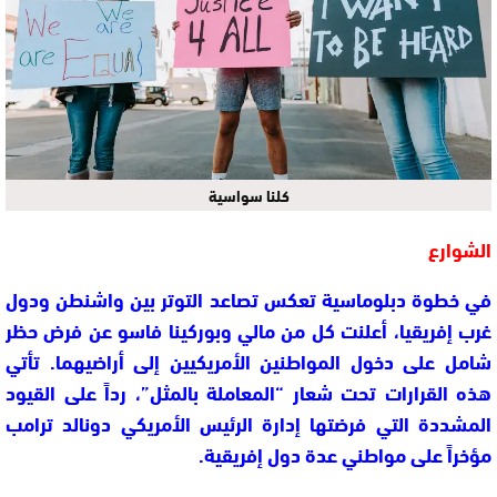
كلنا سواسية
الشوارع
في خطوة دبلوماسية تعكس تصاعد التوتر بين واشنطن ودول
غرب إفريقيا، أعلنت كل من
مالي وبوركينا فاسو
عن فرض حظر
شامل على دخول المواطنين الأمريكيين إلى أراضيهما. تأتي
هذه القرارات تحت شعار
“المعاملة بالمثل”
، رداً على القيود
المشددة التي فرضتها إدارة الرئيس الأمريكي دونالد ترامب
مؤخراً على مواطني عدة دول إفريقية.