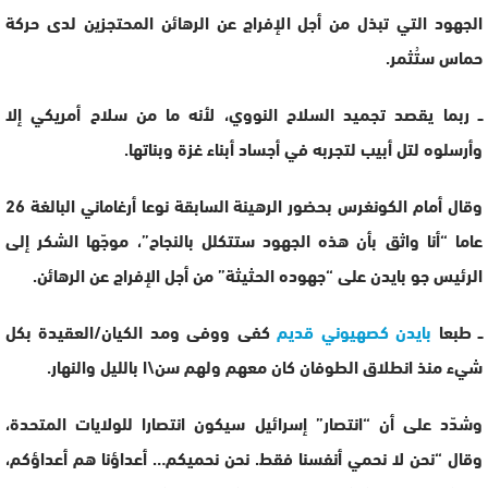
الجهود التي تبذل من أجل الإفراج عن الرهائن المحتجزين لدى حركة
حماس ستُثمر.
ــ ربما يقصد تجميد السلاح النووي، لأنه ما من سلاح أمريكي إلا
وأرسلوه لتل أبيب لتجربه في أجساد أبناء غزة وبناتها.
وقال أمام الكونغرس بحضور الرهينة السابقة نوعا أرغاماني البالغة 26
عاما “أنا واثق بأن هذه الجهود ستتكلل بالنجاح”، موجّها الشكر إلى
الرئيس جو بايدن على “جهوده الحثيثة” من أجل الإفراج عن الرهائن.
ــ طبعا
بايدن كصهيوني قديم
كفى ووفى ومد الكيان/العقيدة بكل
شيء منذ انطلاق الطوفان كان معهم ولهم سن\ا بالليل والنهار.
وشدّد على أن “انتصار” إسرائيل سيكون انتصارا للولايات المتحدة،
وقال “نحن لا نحمي أنفسنا فقط. نحن نحميكم… أعداؤنا هم أعداؤكم،