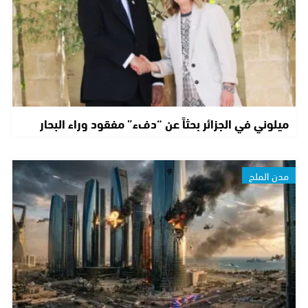
ميلوني في الجزائر بحثاً عن “دفء” مفقود وراء البحار
مدن الملح