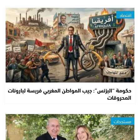
اقتصاد
حكومة “البزنس”: جيب المواطن المغربي فريسة لبارونات
المحروقات
مستجدات