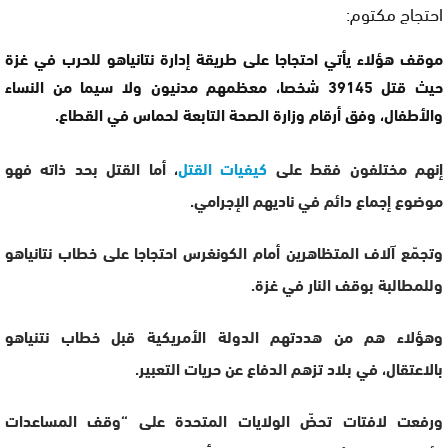
احتجاج مكتوم:
موقف هؤلاء يأتي احتجاجا على طريقة إدارة نتانياهو للحرب في غزة
حيث قتل 39145 شخصا، معظمهم مدنيون ولا سيما من النساء
والأطفال، وفق أرقام وزارة الصحة التابعة لحماس في القطاع.
إنهم مختلفون فقط على
كيفيات القتل
، أما القتل بحد ذاته فهو
موضوع إجماع دائم في ناديهم الإجرامي.
وتجمّع آلاف المتظاهرين أمام الكونغرس احتجاجا على خطاب نتانياهو
وللمطالبة بوقف النار في غزة.
وهؤلاء هم من هددتهم الدولة الأمريكية قبل خطاب نتنياهو
بالاعتقال، في بلاد تزهم الدفاع عن حريات التعبير.
ورفعت لافتات تحضّ الولايات المتحدة على “وقف المساعدات