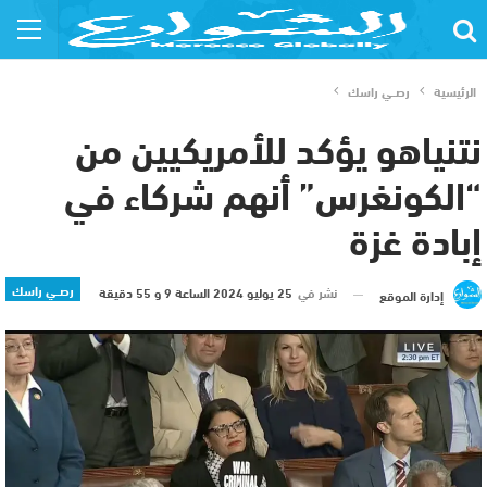
الرئيسية
رصــي راسك
نتنياهو يؤكد للأمريكيين من
“الكونغرس” أنهم شركاء في
إبادة غزة
رصــي راسك
نشر في
25 يوليو 2024 الساعة 9 و 55 دقيقة
إدارة الموقع