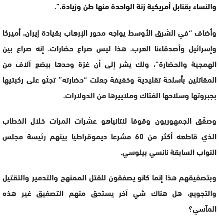
والنساء بقنابل أمريكية زنة الواحدة منها طن وزيادة.”.
وأضاف “في الشرق الأوسط يواجه محور الإرهاب بقيادة إيران، أميركا
وإسرائيل وأصدقاءنا العرب. هذا ليس صراع حضارات. إنه صراع بين
الهمجية والحضارة”، ولك يشر إلى أن غزة وحدها ببضع آلاف من
المقاتلين بأسلحة تقليدية وخفيفة جعلت “حضارته” تجثو على ركبتيها
بجبروتها وسلاحها الفتاك وملاييرها من الدولارات.
وصفّق الجمهوريون وقوفا لنتانياهو عشرات المرات خلال الخطاب
الذي قاطعه أكثر من 60 مشرعا ديموقراطيا بينهم رئيسة مجلس
النواب السابقة نانسي بيلوسي.
وبتصفيقهم هذا إنما كانو يصفقون للقتل الممنهج والتدمير والتقتيل
والتجويع، هل هناك شي آخر يستحق منهم التصفيق غير هذه
المآسي؟