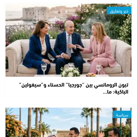
خبر وتعليق
تبون الرومانسي بين “جورجيا” الحسناء و”سيغولين”
الباكية: ما…
سياسة