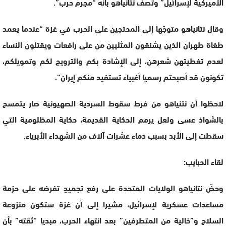
الأميركية لإسرائيل” وتصف نتانياهو بأنه “مجرم حرب”.
وقال نتانياهو متوجّها إلى المحتجين على الحرب في غزة “عندما يعمد
طغاة طهران الذين يشنقون المثليين من على رافعات ويقتلون النساء
لعدم تغطيتهن شعرهن، إلى الإشادة بكم والترويج لكم وتمويلكم،
تكونون قد أصبحتم رسميا أغبياء تستفيد منكم إيران”.
لاحظوا أن نتنياهو من فرط سقوط السردية الصهيونية صار يتمسح
بالشواذ عسى ولعل يرمم الحكاية القديمة، حكاية المظلومية التي
سقطت إلى الأبد بسبب دماء عشرات آلاف من الشهداء الأبرياء.
لقاء الحبايب:
وحضّ نتانياهو الولايات المتحدة على رفع تجميدٍ تفرضه على حزمة
مساعدات عسكرية لإسرائيل، مشيرا إلى أن غزة ستكون منزوعة
السلاح و”خالية من المتطرفين” بعد انتهاء الحرب، مبديا “ثقته” بأن