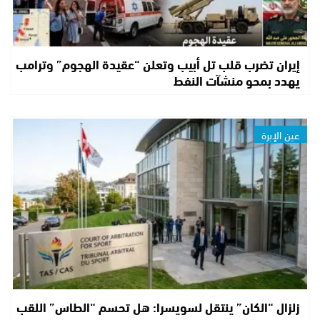
إيران تضرب قلب تل أبيب وتعلن “عقيدة الهجوم” وترامب
يهدد بمحو منشآت النفط
عين الإبرة
زلزال “الكان” ينتقل لسويسرا: هل تحسم “الطاس” اللقب