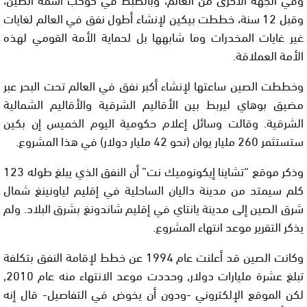
وقبل 12 سنة، خططت بيكين لإنشاء أطول نفق في العالم لغايات
غير غايات المخدرات وما شابهها بل لحماية الأمة القومي لهذه
الأمة العملاقة.
وخططت الصين ساعتها لإنشاء أكبر نفق في العالم تحت البحر عبر
مضيق بوهاي ليربط بين الأقاليم الشرقية والأقاليم الشمالية
الشرقية. وقالت وسائل إعلام حكومية اليوم الخميس إن بكين
ستستثمر 260 مليار يوان (نحو 42 مليار دولار) في هذا المشروع.
وذكر موقع “تشاينا إيكونوميك نت” أن النفق الذي يبلغ طوله 123
كلم سيمتد من مدينة داليان الساحلية في إقليم لياونينغ شمال
شرق الصين إلى مدينة يانتاي في إقليم شاندونغ بشرق البلاد. ولم
يذكر التقرير موعد انتهاء المشروع.
وكانت الصين قد أعلنت عام 1994 عن خطط لإقامة النفق بتكلفة
تبلغ عشرة مليارات دولار, وحددت موعد الانتهاء منه عام 2010,
لكن الموقع الإلكتروني -ودون أن يخوض في التفاصيل- قال إنه