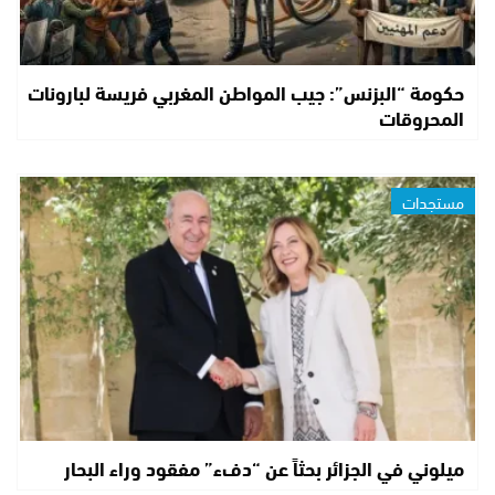
حكومة “البزنس”: جيب المواطن المغربي فريسة لبارونات
المحروقات
مستجدات
ميلوني في الجزائر بحثاً عن “دفء” مفقود وراء البحار