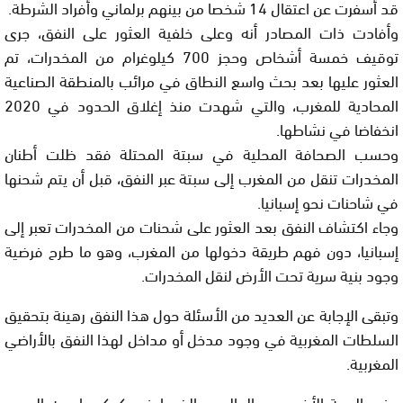
قد أسفرت عن اعتقال 14 شخصا من بينهم برلماني وأفراد الشرطة.
وأفادت ذات المصادر أنه وعلى خلفية العثور على النفق، جرى
توقيف خمسة أشخاص وحجز 700 كيلوغرام من المخدرات، تم
العثور عليها بعد بحث واسع النطاق في مرائب بالمنطقة الصناعية
المحادية للمغرب، والتي شهدت منذ إغلاق الحدود في 2020
انخفاضا في نشاطها.
وحسب الصحافة المحلية في سبتة المحتلة فقد ظلت أطنان
المخدرات تنقل من المغرب إلى سبتة عبر النفق، قبل أن يتم شحنها
في شاحنات نحو إسبانيا.
وجاء اكتشاف النفق بعد العثور على شحنات من المخدرات تعبر إلى
إسبانيا، دون فهم طريقة دخولها من المغرب، وهو ما طرح فرضية
وجود بنية سرية تحت الأرض لنقل المخدرات.
وتبقى الإجابة عن العديد من الأسئلة حول هذا النفق رهينة بتحقيق
السلطات المغربية في وجود مدخل أو مداخل لهذا النفق بالأراضي
المغربية.
وفي الجهة الأخرى من العالم، وبالضبط في كوكب اسمه الصين،