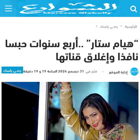
الرئيسية
رصــي راسك
“هيام ستار” ..أربع سنوات حبسا
نافذا وإغلاق قناتها
رصــي راسك
نشر في
31 ديسمبر 2024 الساعة 19 و 19 دقيقة
إدارة الموقع