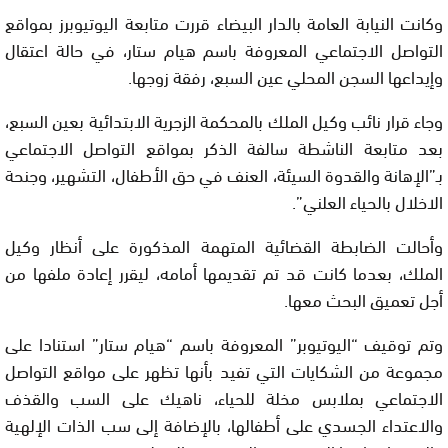
وكانت النيابة العامة بالدار البيضاء قررت متابعة اليوتيوبرز بمواقع
التواصل الاجتماعي المعروفة باسم هيام ستار، في حالة اعتقال
وإيداعها السجن المحلي عين السبع، رفقة زوجها.
وجاء قرار نائب وكيل الملك بالمحكمة الزجرية الابتدائية بعين السبع،
بعد متابعة الناشطة سالفة الذكر بمواقع التواصل الاجتماعي
بـ”الإهانة والقدوة السيئة، العنف في حق الأطفال، التشهير، وجنحة
الاخلال بالحياء العلني”.
وأحالت الضابطة القضائية المتهمة المذكورة على أنظار وكيل
الملك، بعدما كانت قد تم تقديمها أمامه، ليقرر إعادة ملفها من
أجل تعميق البحث معها.
وتم توقيف “اليوتيوبر” المعروفة باسم “هيام ستار” استنادا على
مجموعة من الشكايات التي تفيد بأنها تظهر على مواقع التواصل
الاجتماعي بملابس مخلة للحياء، ناهيك على السب والقذف
والاعتداء الجسدي على أطفالها، بالإضافة إلى سب الذات الإلهية