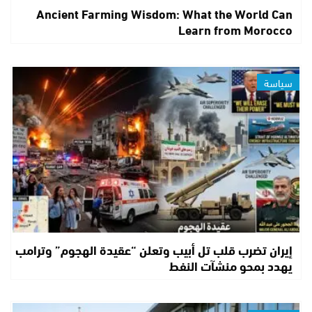
Ancient Farming Wisdom: What the World Can
Learn from Morocco
سياسة
إيران تضرب قلب تل أبيب وتعلن “عقيدة الهجوم” وترامب
يهدد بمحو منشآت النفط