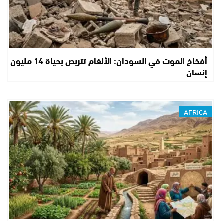
أفخاخ الموت في السودان: الألغام تتربص بحياة 14 مليون
إنسان
AFRICA