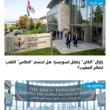
عين الإبرة
زلزال “الكان” ينتقل لسويسرا: هل تحسم “الطاس” اللقب
لصالح المغرب؟
IN-DEPTH