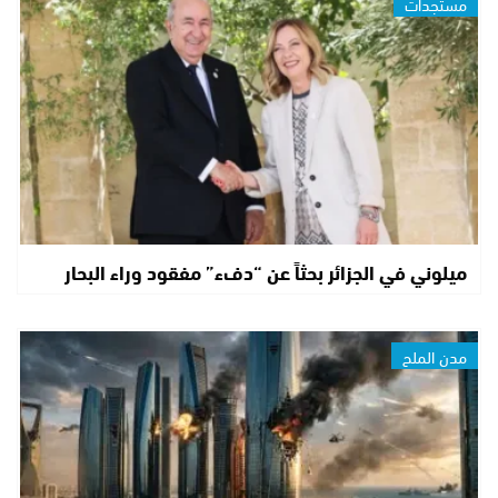
مستجدات
ميلوني في الجزائر بحثاً عن “دفء” مفقود وراء البحار
مدن الملح