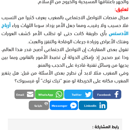
والجهر باعتناقها المسيحية والخروج من الإسلام.
تعليق:
مجال منصات التواصل الاجتماعي بالمغرب يعرف كثيرا من التسيب
فلا حسيب ولا رقيب، ومما جعل الأمر يزداد سوءا اللهاث وراء
أرباح
الأدسنس
بأي طريقة كانت حتى لو تطلب الأمر كشف العورات
وهتك الأعراض وزيادة جرعات الوقاحة والتقزز والعبث.
تقول بعض المقاربات إن التواصل الاجتماعي أصبح قدر هذا العالم،
وذا غير صحيح إذ بإمكان الدولة أن تضبط الأمور بالقانون وبما بين
يديها من وسائل تقنية قادرة على الحجب والمنع.
وفي المغرب مثلا لابد أن نطرح بعض الأسئلة من قبل: هل يتغير
المغرب مكانه على الخريطة لو منع “تيك توك” أو فيسبوك؟
Email
WhatsApp
Twitter
Facebook
LinkedIn
Messenger
طباعة
رابط المشاركة :