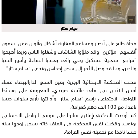
هيام ستار
فجأة طلع على أبصار ومسامع المغاربة أشكال وألوان ممن يسمون
أنفسهم “مؤثرين” وقد ملؤوا الشاشات وشغلوا الناس وربما أصبحوا
“مراجع” شعبية لتشكيل وعي زائف بقضايا الساعة وأمور الدنيا
والدين، وها قد وصل الأمر إلى سجن إحداهن وتدعى “هيام ستار”.
قضت المحكمة الابتدائية الزجرية بعين السبع الدارالبيضاء مساء
أمس الاثنين في ملف عائشة صريدي، المعروفة على وسائط
التواصل الاجتماعي بإسم “هيام ستار” وأدانتها بأربع سنوات حبسا
نافذا، مع 100 الف دهم كغرامة.
كما أوصت النحكمة بإغلاق قناتها على موقع التواصل الاجتماعي
يوتوب. وقضت نفس المحكمة في الملف ذاته بسجن زوجها سنة
حبسا نافذا مع تحميله نفس الغرامة.