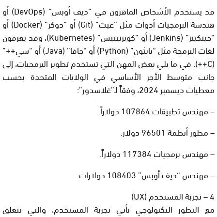
قد يستخدم الأشخاص الماهرون في “ديف أوبس” (DevOps) أو
هندسة البرمجيات أدوات مثل “غيت” (Git) أو “دوكر” (Docker) أو
“جينكينز” (Jenkins) أو “كوبرنيتيس” (Kubernetes)، وقد يعرفون
لغات البرمجة مثل “بايثون” (Python) أو “جافا” (Java) أو “سي++”
(C++). في ما يلي بعض المهن التي تستخدم تطوير البرمجيات، إلى
جانب متوسط الأجر الأساسي في الولايات المتحدة بحسب
معطيات ديسمبر 2024، وفقاً لـ”غلاسدور”:
– مهندس تطبيقات 107864 دولاراً.
– مطور أنظمة 96501 دولار.
– مهندس برمجيات 117384 دولاراً.
– مهندس “ديف أوبس” 108403 دولارات.
4 – تجربة المستخدم (UX)
مع التطور التكنولوجي تأتي تجربة المستخدم، والتي تتعلق