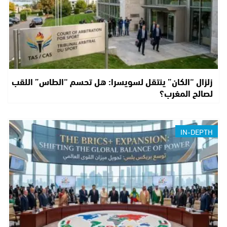
زلزال “الكان” ينتقل لسويسرا: هل تحسم “الطاس” اللقب
لصالح المغرب؟
IN-DEPTH