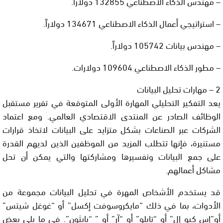
– مهندس الذكاء الاصطناعي 132855 دولاراً.
– استراتيجي أعمال الذكاء الاصطناعي 134671 دولاراً.
– مهندس بيانات 105742 دولاراً.
– مطور الذكاء الاصطناعي 109604 دولارات.
2 – مهارات تحليل البيانات
يعد التفكير التحليلي المهارة الأولى المتوقعة في تقرير مستقبل
الوظائف الصادر عن المنتدى الاقتصادي العالمي. ومع اعتماد
الشركات عبر الصناعات بشكل متزايد على البيانات لاتخاذ قرارات
مستنيرة، فإنها تتطلب المزيد من الموظفين الذين لديهم القدرة
على جمع البيانات وتفسيرها ومشاركتها والتي يمكن أن تحل
مشاكل أعمالهم.
قد يستخدم الأشخاص المهرة في تحليل البيانات مجموعة من
الأدوات، بما في ذلك “مايكروسوفت إكسل” أو “غوغل شيتس”
أو”إس كيو إل” أو “تابلو” أو “آر” أو ” “بايثون”. في ما يلي بعض