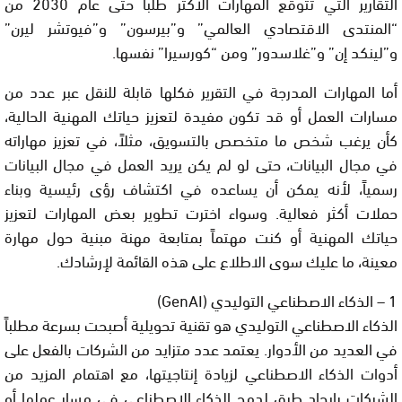
التقارير التي تتوقع المهارات الأكثر طلباً حتى عام 2030 من
“المنتدى الاقتصادي العالمي” و”بيرسون” و”فيوتشر ليرن”
و”لينكد إن” و”غلاسدور” ومن “كورسيرا” نفسها.
أما المهارات المدرجة في التقرير فكلها قابلة للنقل عبر عدد من
مسارات العمل أو قد تكون مفيدة لتعزيز حياتك المهنية الحالية،
كأن يرغب شخص ما متخصص بالتسويق، مثلاً، في تعزيز مهاراته
في مجال البيانات، حتى لو لم يكن يريد العمل في مجال البيانات
رسمياً، لأنه يمكن أن يساعده في اكتشاف رؤى رئيسية وبناء
حملات أكثر فعالية. وسواء اخترت تطوير بعض المهارات لتعزيز
حياتك المهنية أو كنت مهتماً بمتابعة مهنة مبنية حول مهارة
معينة، ما عليك سوى الاطلاع على هذه القائمة لإرشادك.
1 – الذكاء الاصطناعي التوليدي (GenAI)
الذكاء الاصطناعي التوليدي هو تقنية تحويلية أصبحت بسرعة مطلباً
في العديد من الأدوار. يعتمد عدد متزايد من الشركات بالفعل على
أدوات الذكاء الاصطناعي لزيادة إنتاجيتها، مع اهتمام المزيد من
الشركات بإيجاد طرق لدمج الذكاء الاصطناعي في مسار عملها أو