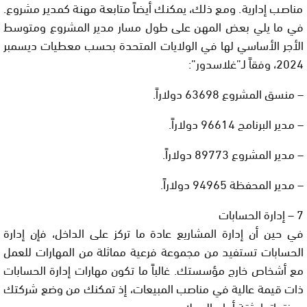
مناصب إدارية. ومع ذلك، يمكنك أيضاً متابعة مهنة كمدير مشروع.
في ما يلي بعض المهن على طول مسار مدير المشروع ومتوسط
الأجر الأساسي لها في الولايات المتحدة بحسب معطيات ديسمبر
2024، وفقاً لـ”غلاسدور”:
– منسق المشروع 63698 دولاراً.
– مدير البرنامج 96614 دولاراً.
– مدير المشروع 89773 دولاراً.
– مدير المحفظة 94965 دولاراً.
7 – إدارة الحسابات
في حين أن إدارة المشاريع عادة ما تركز على الداخل، فإن إدارة
الحسابات تستفيد من مجموعة فرعية مماثلة من المهارات للعمل
مع أشخاص خارج مؤسستك. غالباً ما تكون مهارات إدارة الحسابات
ذات قيمة عالية في مناصب المبيعات، إذ تمكنك من وضع شركتك
ومنتجاتها بثقة أمام العملاء.