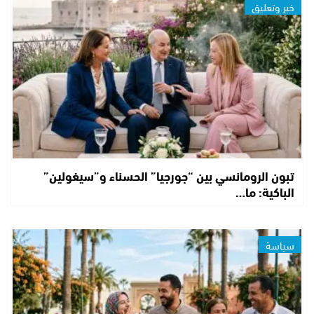
خبر وتعليق
تبون الرومانسي بين “جورجيا” الحسناء و”سيغولين”
الباكية: ما…
سياسة