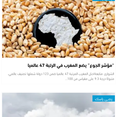
“مؤشر الجوع” يضع المغرب في الرتبة 47 عالميا
الشوارع ـ متابعةاحتل المغرب المرتبة 47 عالميا ضمن 123 دولة شملها تصنيف عالمي،
متبوئا درجة 9.3 على مقياس من 100…
رصــي راسك