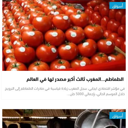
أسواق
الطماطم…المغرب ثالث أكبر مصدر لها في العالم
في مؤشر اقتصادي ايجابي، سجل المغرب زيادة قياسية في صادرات الطماطم إلى النرويج
خلال الموسم الحالي، بإجمالي 5000 طن…
أسواق