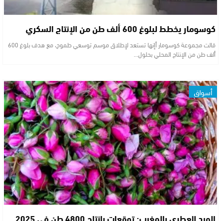
كوسومار يخطط لبلوغ 600 ألف طن من الإنتاج السكري
قالت مجموعة كوسومار أإنها تستعد لإطلاق موسم توسعي طموح، مع هدف بلوغ 600
ألف طن من الإنتاج المحلي بحلول…
أسواق
الورد العطري بالمغرب: توقعات بإنتاج 4800 طن في 2025