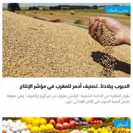
رصــي راسك
الحبوب ببلادنا..تصنيف أحمر للمغرب في مؤشر الإنتاج
يقول المغاربة في الحكمة الشعبية "كولشي هتوف من غير الزرع والصوف" وهي مقولة
تلخص أهمية الحبوب في الأمن الغذائي، ترى…
أسواق