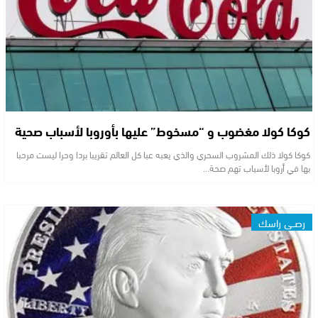
كوكا كولا مغضوب و “مسخوط” عليها بأوروبا لأسباب صحية
كوكا كولا ذلك المشروب السحري والذي يعبه عبا كل العالم تقريبا بردا وحرا ليست مرحبا
بها في أروبا لأسباب تهم صحة…
رصــي راسك