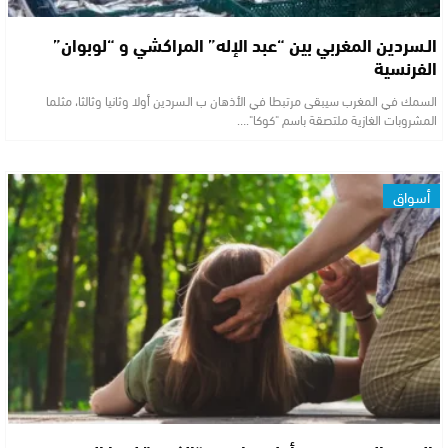
الـسردين المغربي بين “عبد الإله” المراكشي و “لوبوان”
الفرنسية
السمك في المغرب سيبقى مرتبطا في الأذهان ب الـسردين أولا وثانيا وثالثا، مثلما
المشروبات الغازية ملتصقة باسم "كوكا".…
أسواق