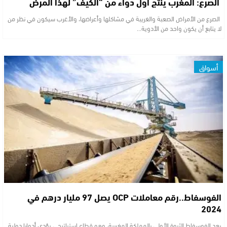
الصرع: المغرب ينتج أول دواء من “الكيف” لهذا المرض
الصرع من الأمراض الصعبة والغريبة في مشاكلها وأعراضها، والأغرب سيكون في نظر من
لا يتابع أن يكون واحد من الأدوية…
أسواق
الفوسفاط..رقم معاملات OCP يصل 97 مليار درهم في
2024
يعد الفوسفاط الثروة الأولى بالمملكة المغربية، وهو قطاع استراتيجي يؤدي أدوارا دولية