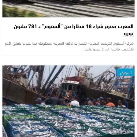
المغرب يعتزم شراء 18 قطارا من “ألستوم” بـ 781 مليون
يورو
شركة ألستوم الفرنسية لصناعة القطارات فائقة السرعة محظوظة جدا عندما يتعلق الأمر
بالمغرب، فاختيار الرباط يرسو عليها…
أسواق