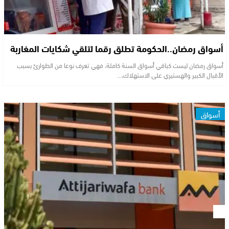
أسواق رمضان..الحكومة تطلق رقما لتلقي شكايات المغاربة
أسواق رمضان ليست كباقي أسواق السنة كاملة، فهي تعرف نوعا من الطوارئ بسبب
الأقبال الكبير والهستيري على الاستهلاك،…
أسواق