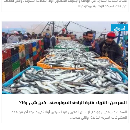
عن هذه الشركة الوطنية يربطونها لا…
أسواق
السردين: انتهاء فترة الراحة البيولوجية.. كين شي رخا؟
السمك في مخيال وواقع الإنسان المغربي هو السردين أولا ثم ربما نوع آخر من هذه
المخلوقات البحرية اللذيذة، والتي صارت…