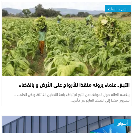
رصــي راسك
التبـغ..علماء يرونه منقذا للأرواح على الأرض و بالفضاء
ينقسم العالم حول الموقف من التبـغ لارتباطه بآفة التدخين القاتلة، ولكن العلماء لا
ينظرون فقط إلى النصف الفارغ من كأس…
أسواق