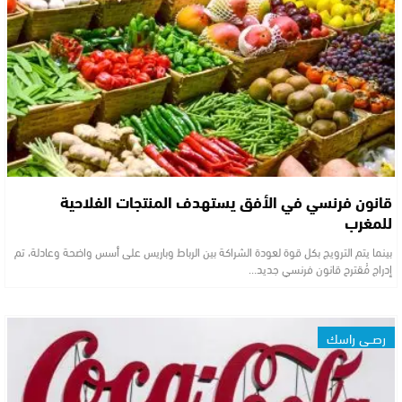
قانون فرنسي في الأفق يستهدف المنتجات الفلاحية
للمغرب
بينما يتم الترويج بكل قوة لعودة الشراكة بين الرباط وباريس على أسس واضحة وعادلة، تم
إدراج مُقترح قانون فرنسي جديد…
رصــي راسك