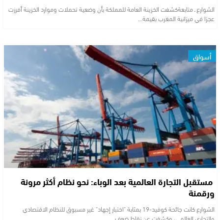
الشوارع ـ متابعةكشفت الخزينة العامة للمملكة بأن وضعية تحملات وموارد الخزينة أفرزت
عجزا في ميزانية المغرب بقيمة…
أسواق
مستقبل التجارة العالمية بعد الوباء: نحو نظام أكثر مرونة
ورقمنة
الشوارع كانت جائحة كوفيد-19 بمثابة "اختبار إجهاد" غير مسبوق للنظام الاقتصادي
والتجاري العالمي، وكشفت عن نقاط ضعف…