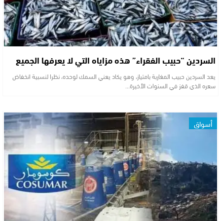
السردين “حبيب الفقراء” هذه مزاياه التي لا يعرفها الجميع
يعد السردين حبيب المغاربة بامتياز، وهو يكاد يعني السمك لوحده، نظرا لنسبية انخفاض
سعره الذي قفز في السنوات الأخيرة…
أسواق