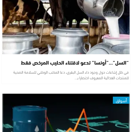
“السل”…”أونسا” تدعو لاقتناء الحليب المرخص فقط
في ظل إشاعات حول وجود داء السل البقري، دعا المكتب الوطني للسلامة الصحية
للمنتجات الغذائية المعروف اختصارا بـ…
أسواق