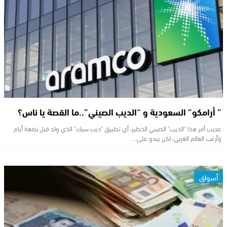
” أرامكو” السعودية و “الديب الصيني”..ما القصة يا ناس؟
عجيب أمر هذا "الذيب" الصيني الخطير، أي تطبيق "ديب سيك" الذي ولد قبل بضعة أيام
وأرعب العالم الغربي، لكن يبدو على…
أسواق