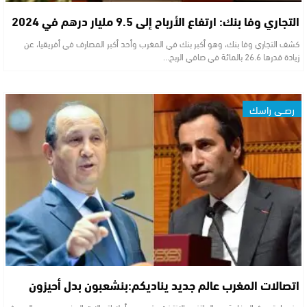
التجاري وفا بنك: ارتفاع الأرباح إلى 9.5 مليار درهم في 2024
كشف التجاري وفا بنك، وهو أكبر بنك في المغرب وأحد أكبر المصارف في أفريقيا، عن
زيادة قدرها 26.6 بالمائة في صافي الربح…
رصــي راسك
اتصالات المغرب عالم جديد يناديكم:بنشعبون بدل أحيزون
عندما يتحدث المغاربة عن الهاتف والإنترنت يقصدون أولا اتصالات المغرب ، وحين الحديث