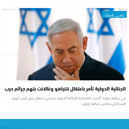
رصــي راسك
الجنائية الدولية تأمر باعتقال نتنياهو وغالانت بتهم جرائم حرب
في سابقة دولية، أصدرت المحكمة الجنائية الدولية مذكرتي اعتقال بحق رئيس الوزراء
الإسرائيلي بنيامين نتنياهو ووزير…