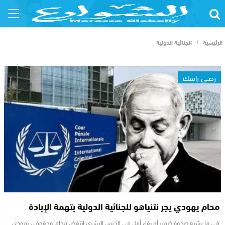
الرئيسية
الجنائية الدولية
رصــي راسك
محام يهودي يجر نتنياهو للجنائية الدولية بتهمة الإبادة
في ما يشبه صحوة ضمير أو بقاء أمل في الجنس البشري انتفض محام وحقوقي يهودي