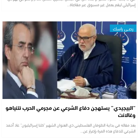
إسرائيلي ليقم بعمل غير مسبوق عبر مقاضاة…
رصــي راسك
“البيجيدي” يستهجن دفاع الشرعي عن مجرمي الحرب نتنياهو
وغالانت
بعد مقاله في بداية الطوفان الفلسطيني ذي العنوان الشهير "كلنا إسرائيليون" عاد أحمد
الشرعي للدفاع هذه المرة بإصرار عن…