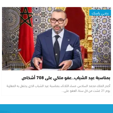
رصــي راسك
بمناسبة عيد الشباب..عفو ملكي على 708 أشخاص
أصدر الملك محمد السادس، مساء الثلاثاء، بمناسبة عيد الشباب الذي يحتفل به المغاربة
يوم 21 غشت من كل سنة، العفو على…