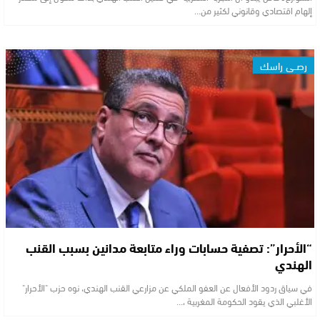
إلهام اقتصادي وقانوني لكثير من…
رصــي راسك
“الأحرار”: تصفية حسابات وراء متابعة مدانين بسبب القنب
الهندي
في سياق ردود الأفعال عن العفو الملكي عن مزارعي القنب الهندي، نوه حزب "الأحرار"
الأغلبي الذي يقود الحكومة المغربية ،…