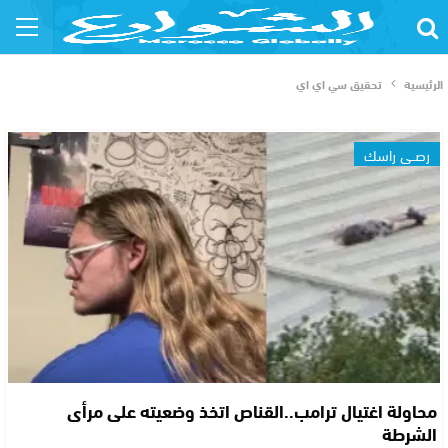
الرئيسية
تحقيق سي اي اي
رصــي راسك
محاولة اغتيال ترامب..القناص اتخذ وضعيته على مرأى
الشرطة