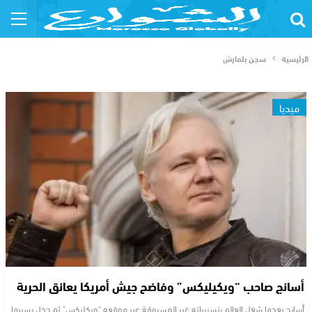
الرئيسية
سجن بلمارش
ميديا
أسانج صاحب “ويكيليكس” وفاضح جيش أمريكا يعانق الحرية
أسانج بعدما شغل العالم بتسريباته غير المسبوقة عبر موقعه "ويكليكس" ثم دخل بسببها