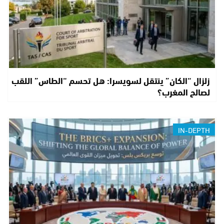
زلزال “الكان” ينتقل لسويسرا: هل تحسم “الطاس” اللقب
لصالح المغرب؟
IN-DEPTH