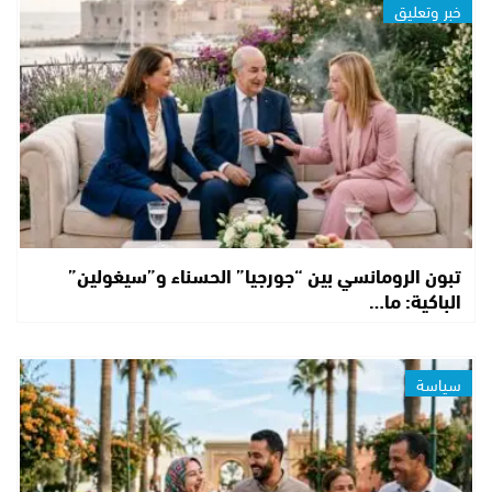
خبر وتعليق
تبون الرومانسي بين “جورجيا” الحسناء و”سيغولين”
الباكية: ما…
سياسة