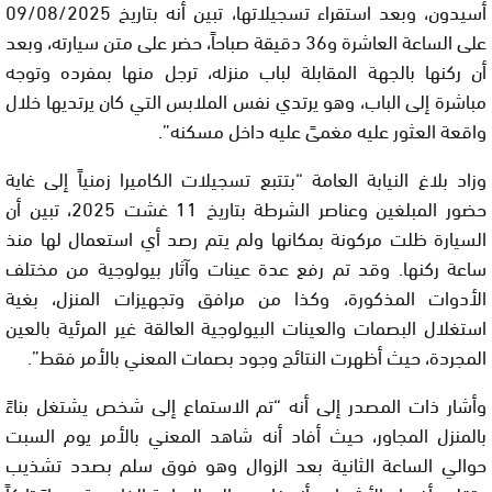
أسيدون، وبعد استقراء تسجيلاتها، تبين أنه بتاريخ 09/08/2025
على الساعة العاشرة و36 دقيقة صباحاً، حضر على متن سيارته، وبعد
أن ركنها بالجهة المقابلة لباب منزله، ترجل منها بمفرده وتوجه
مباشرة إلى الباب، وهو يرتدي نفس الملابس التي كان يرتديها خلال
واقعة العثور عليه مغمىً عليه داخل مسكنه”.
وزاد بلاغ النيابة العامة “بتتبع تسجيلات الكاميرا زمنياً إلى غاية
حضور المبلغين وعناصر الشرطة بتاريخ 11 غشت 2025، تبين أن
السيارة ظلت مركونة بمكانها ولم يتم رصد أي استعمال لها منذ
ساعة ركنها. وقد تم رفع عدة عينات وآثار بيولوجية من مختلف
الأدوات المذكورة، وكذا من مرافق وتجهيزات المنزل، بغية
استغلال البصمات والعينات البيولوجية العالقة غير المرئية بالعين
المجردة، حيث أظهرت النتائج وجود بصمات المعني بالأمر فقط”.
وأشار ذات المصدر إلى أنه “تم الاستماع إلى شخص يشتغل بناءً
بالمنزل المجاور، حيث أفاد أنه شاهد المعني بالأمر يوم السبت
حوالي الساعة الثانية بعد الزوال وهو فوق سلم بصدد تشذيب