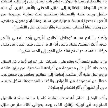
به، ولاحظا أن سيارته مركونة أمام باب المنزل. على إثر ذلك، انتقلت
عناصر الشرطة القضائية إلى منزل المعني بالأمر، فتبين أن بابه
مقفل. وبعد فتحه بالاستعانة بمختص، تمت معاينة مجموعة من
الأدوات بحديقة مسكنه عبارة عن: سلم، ومنشار، ومعول، ومقص،
مع وجود بقايا أعشاب مقصوصة وآثار تشذيب على الأشجار”.
وأضاف البلاغ نفسه “وداخل الطابق الأرضي وُجد المعني بالأمر
فوق أريكة مغمىً عليه، وتبين أنه لا يزال على قيد الحياة من خلال
حركات تنفسه، حيث تم نقله على الفور إلى المستشفى”.
وزاد البلاغ نفسه أنه وبناء على التحريات التي تم إجراؤها داخل المنزل
ومحيطه “عُثر على مجموعة من أغراضه الشخصية، من بينها هاتفه
وزوج نعل عليه آثار عشب، إضافة إلى مفاتيح وحاسوبين محمولين،
فضلاً عن مجموعة من الأغراض والكتب الموضوعة بشكل مرتب،
دون أن تظهر أي آثار اقتحام أو بعثرة”.
وأكد الوكيل العام أنه تمت معاينة كاميرا مراقبة مثبتة بالمنزل
المتواجد في نهاية الزقاق، الذي يبعد بحوالي 300 متر عن منزل