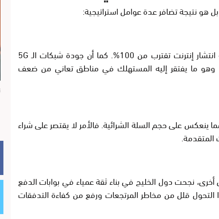
بل هو نتيجة تضافر عدة عوامل استراتيجية:
تتمتع دول مثل الإمارات والسعودية والكويت بنسبة انتشار إنترنت تقترب من 100%. كما أن جودة شبكات الـ 5G
وهو ما يفتقر إليه المستهلك في مناطق تعاني من ضعف
ن
ا ينعكس على حجم السلة الشرائية. فالأمر لا يقتصر على شراء
ت المتقدمة.
ول أخرى، نجحت دول الخليج في بناء ثقة عمياء في
بوابات الدفع
Apple P، ومدى). هذا التحول قلل من مخاطر المرتجعات ورفع من كفاءة التدفقات