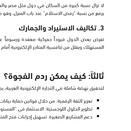
لا تزال نسبة كبيرة من السكان في دول مثل مصر والعر
يرفع من نسبة “رفض الاستلام” عند باب المنزل، وهو ما ي
3. تكاليف الاستيراد والجمارك
تفرض بعض الدول قيوداً جمركية معقدة ورسوماً عال
المستهلك ويقلل من تنافسية المتاجر الإلكترونية أمام ا
ثالثاً: كيف يمكن ردم الفجوة؟
لتحقيق نهضة شاملة في
التجارة الإلكترونية العربية
، يج
تعزيز الثقة الرقمية:
من خلال قوانين حماية بيانات
تطوير الحلول اللوجستية:
الاستثمار في “المستود
دعم المشاريع الصغيرة:
تسهيل إجراءات فتح المتاج