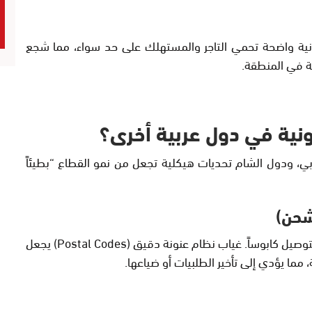
عتا أطراً قانونية واضحة تحمي التاجر والمستهلك على حد سواء، مما شجع
ة في المنطقة.
كترونية في دول عربية أخرى؟
بي، ودول الشام تحديات هيكلية تجعل من نمو القطاع “بطيئاً
في الكثير من الدول العربية، يمثل “الميل الأخير” في التوصيل كابوساً. غياب نظام عنونة دقيق (Postal Codes) يجعل
ا يؤدي إلى تأخير الطلبيات أو ضياعها.