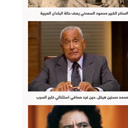
لساخر الكبير محمود السعدني يصف حالة البلدان العربية
حمد حسنين هيكل..حين غرد صحافي استثنائي خارج السرب