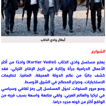
أبطال وادي الذئاب
الشوارع
يعتبر مسلسل
وادي الذئاب
(Kurtlar Vadisi)
واحدًا من أكثر
الأعمال الدرامية جرأة وإثارة في تاريخ الإنتاج التركي، فقد
كشف جانبًا من عالم
الدولة العميقة، المافيا، تنظيمات
الاستخبارات، وصراع المصالح في الشرق الأوسط
.
ومع مرور السنوات، تحوّل المسلسل إلى
رمز ثقافي وسياسي
في تركيا والعالم العربي، ولقي متابعة واسعة بسبب قربه من
الواقع أكثر من كونه مجرد دراما.