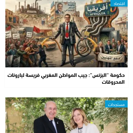
اقتصاد
حكومة “البزنس”: جيب المواطن المغربي فريسة لبارونات
المحروقات
مستجدات