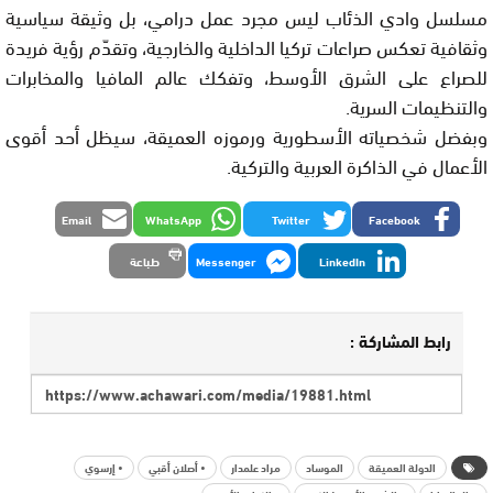
مسلسل
وادي الذئاب
ليس مجرد عمل درامي، بل وثيقة سياسية
وثقافية تعكس صراعات تركيا الداخلية والخارجية، وتقدّم رؤية فريدة
للصراع على الشرق الأوسط، وتفكك عالم المافيا والمخابرات
والتنظيمات السرية.
وبفضل شخصياته الأسطورية ورموزه العميقة، سيظل أحد أقوى
الأعمال في الذاكرة العربية والتركية.
Email
WhatsApp
Twitter
Facebook
LinkedIn
Messenger
طباعة
رابط المشاركة :
الدولة العميقة
الموساد
مراد علمدار
• أصلان أقبي
• إرسوي