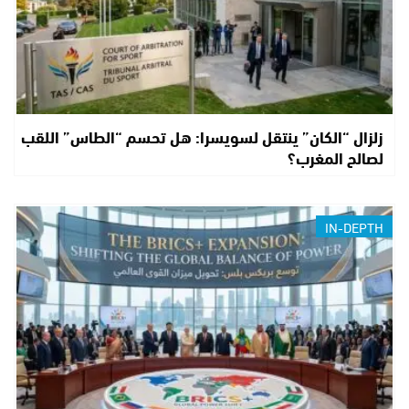
زلزال “الكان” ينتقل لسويسرا: هل تحسم “الطاس” اللقب
لصالح المغرب؟
IN-DEPTH