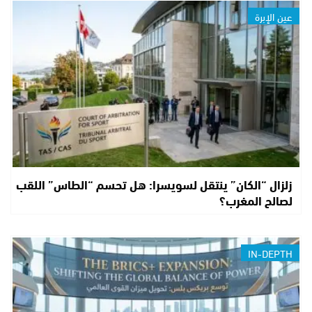
عين الإبرة
زلزال “الكان” ينتقل لسويسرا: هل تحسم “الطاس” اللقب
لصالح المغرب؟
IN-DEPTH