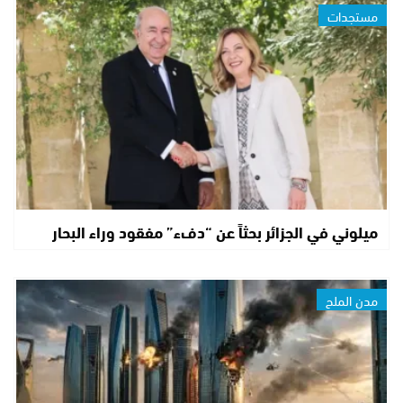
مستجدات
ميلوني في الجزائر بحثاً عن “دفء” مفقود وراء البحار
مدن الملح