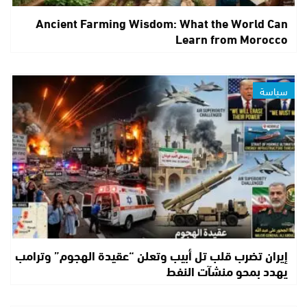
Ancient Farming Wisdom: What the World Can
Learn from Morocco
سياسة
إيران تضرب قلب تل أبيب وتعلن “عقيدة الهجوم” وترامب
يهدد بمحو منشآت النفط