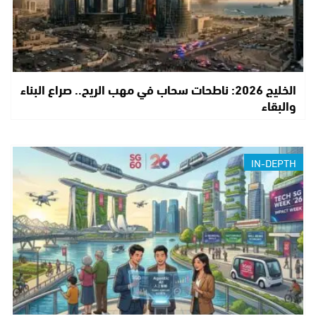
الخليج 2026: ناطحات سحاب في مهب الريح.. صراع البناء
والبقاء
IN-DEPTH