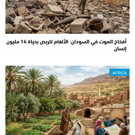
أفخاخ الموت في السودان: الألغام تتربص بحياة 14 مليون
إنسان
AFRICA