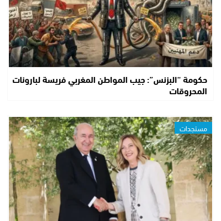
حكومة “البزنس”: جيب المواطن المغربي فريسة لبارونات
المحروقات
مستجدات