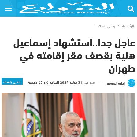
الرئيسية
رصــي راسك
عاجل جدا..استشهاد إسماعيل
هنية بقصف مقر إقامته في
طهران
رصــي راسك
نشر في
31 يوليو 2024 الساعة 4 و 45 دقيقة
إدارة الموقع