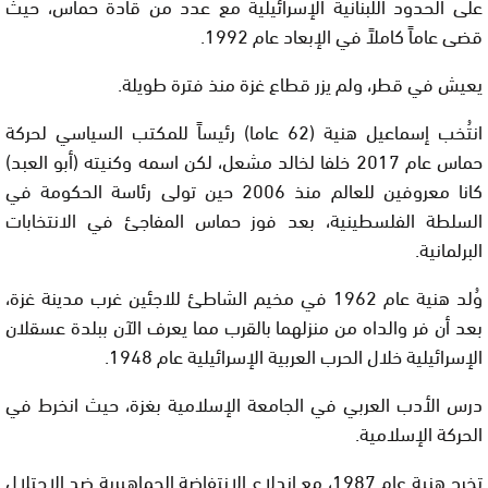
على الحدود اللبنانية الإسرائيلية مع عدد من قادة حماس، حيث
قضى عاماً كاملاً في الإبعاد عام 1992.
يعيش في قطر، ولم يزر قطاع غزة منذ فترة طويلة.
انتُخب إسماعيل هنية (62 عاما) رئيساً للمكتب السياسي لحركة
حماس عام 2017 خلفا لخالد مشعل، لكن اسمه وكنيته (أبو العبد)
كانا معروفين للعالم منذ 2006 حين تولى رئاسة الحكومة في
السلطة الفلسطينية، بعد فوز حماس المفاجئ في الانتخابات
البرلمانية.
وُلد هنية عام 1962 في مخيم الشاطئ للاجئين غرب مدينة غزة،
بعد أن فر والداه من منزلهما بالقرب مما يعرف الآن ببلدة عسقلان
الإسرائيلية خلال الحرب العربية الإسرائيلية عام 1948.
درس الأدب العربي في الجامعة الإسلامية بغزة، حيث انخرط في
الحركة الإسلامية.
تخرج هنية عام 1987، مع اندلاع الانتفاضة الجماهيرية ضد الاحتلال