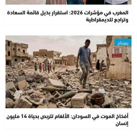
المغرب في مؤشرات 2026: استقرار بذيل قائمة السعادة
وتراجع للديمقراطية
ربورتاج
أفخاخ الموت في السودان: الألغام تتربص بحياة 14 مليون
إنسان