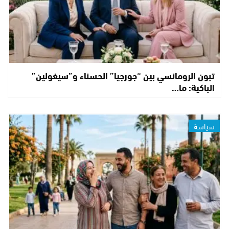
تبون الرومانسي بين “جورجيا” الحسناء و”سيغولين”
الباكية: ما…
سياسة