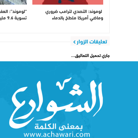
لوموند: التصدي لترامب ضروري
“لوموند”: العف
وماضي أمريكا ملطخ بالدماء
تسوية 9.6 مليار يورو
تعليقات الزوار
جاري تحميل التعاليق...