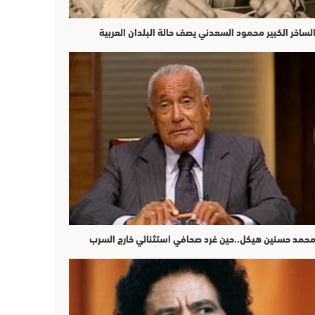
لساخر الكبير محمود السعدني يصف حالة البلدان العربية
حمد حسنين هيكل..حين غرد صحافي استثنائي خارج السرب