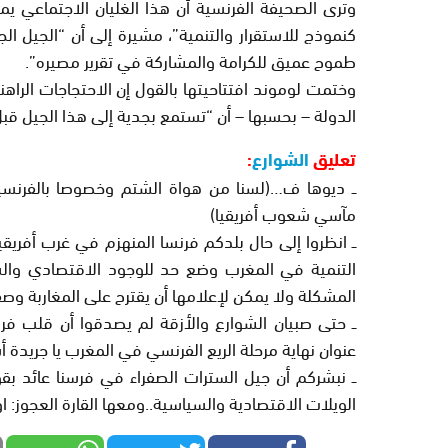
وترى الصحيفة الفرنسية أن هذا الغليان الاجتماعي ي
كنموذج للاستقرار والتنمية”، مشيرة إلى أن “الجيل الجدي
طموح عميق للكرامة والمشاركة في تقرير مصيره”.
وختمت لوموند افتتاحيتها بالقول إن الاحتجاجات الراه
الدولة – بحسبها – أن “تستمع بجدية إلى هذا الجيل قبل
تعليق
الشوارع
:
ــ ديوها ف…(لسنا من هواة الشتم وخصوصا بالفرنسي
مآسي شعوب أفريقيا)
ــ انظروا إلى حال بلدكم فرنسا المنهزم في غرب أفر
التنمية في المغرب وضع حد للوجود الاقتصادي والس
المشكلة ولا يمكن لإعلامها أن يقترح على المغاربة وص
ــ حتى صبيان الشوارع والأزقة لم يصدقوا أن قلب ف
عنوان نهاية مرحلة الريع الفرنسي في المغرب يا جريدة
ــ نبشركم أن جيل السترات الصفراء في فرسنا عائد ب
الويلات الاقتصادية والسياسية..ومعها القارة العجوز: او