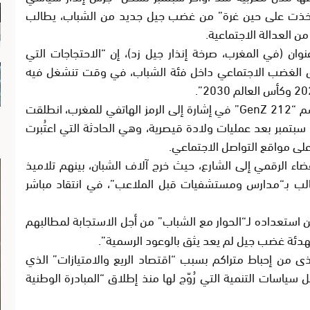
أُخذت على حين غرة” من غضب جيل جديد من الشباب، يطالب
ن العدالة الاجتماعية.
ن (في المغرب، صرخة إنذار جيل زد)، إن “الاحتجاجات التي
ذ 27 سبتمبر تكشف عمق الغضب الاجتماعي داخل فئة الشباب، في وقت تنشغل فيه
وأوضحت لوموند أن الحركة الاحتجاجية، التي تُعرف باسم “GenZ 212” في إشارة إلى الرمز الهاتفي للمغرب، انطلقت
مبر بعد عمليات ولادة قيصرية، وهي الحادثة التي اعتُبرت
لى مواقع التواصل الاجتماعي.
اء الرقمي إلى الشارع، حيث خرج آلاف الشبان، بينهم تلاميذ
ب بـ“مدارس ومستشفيات قبل الملاعب”، في انتقاد مباشر
 استعداده لـ“الحوار مع الشباب” من أجل الاستجابة لمطالبهم
تهدئة غضب جيل لم يعد يثق بالوعود الرسمية”.
ذى من إحباط متراكم بسبب “اقتصاد الريع والامتيازات” الذي
سياسات التنمية التي رُوّج لها منذ إطلاق “المبادرة الوطنية