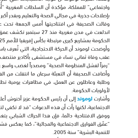
واجتماعي” للمملكة، مؤكدة أن السلطات المغربية “
بإصلاحات جذرية في مجالي الصحة والتعليم وبقدر أكبر م
وقالت الصحيفة في افتتاحيتها أمس الجمعة تحت عنوا
اندلعت في مدن مغربية من
الحكومة بمشاريع كبرى مرتبطة بكأس إفريقيا للأمم 2025 وكأس العالم 2030”.
عقب وفاة ثماني نساء في مستشفى بأكادير منتصف سبت
“رمزاً لفشل المنظومة الصحية” ومصدراً لغضب واسع ع
وأضافت الصحيفة أن التعبئة سرعان ما انتقلت من الفض
وطلبة وعاطلون عن العمل، في مظاهرات يومية تطال
لأولويات الحكومة.
وأشارت
لوموند
إلى أن رئيس الحكومة عزيز أخنوش أعلن
الاجتماعية، لكنها رأت أن هذه الدعوات “قد لا تكفي ل
ووفق الافتتاحية دائما، فإن هذا الحراك الشبابي يتغ
“عمّق الفوارق الاجتماعية والمجالية”، كما يعكس فشل 
للتنمية البشرية” سنة 2005.