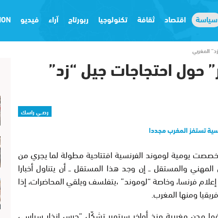
سياسة
اقتصاد
ثقافة
تكنولوجيا
ربورتاج
آراء
فيديو
ION
د” المغربي
” حول احتجاجات جيل “زد”
رصــي راسك
ء، خصصت يومية لوموند الفرنسية افتتاحية مطولة لما يجري من
لمهني والمستقل ــ إن وجد هذا المستقل ــ أن يتناول أخبارا
ن إعلام فرنسا، وخاصة “لوموند” ،يتفلسف ويلقي المحاضرات، إذا
ريقيا ومنها المغرب.
فها مدن مغربية منذ أواخر سبتمبر تشكّل “جرس إنذار سياسي