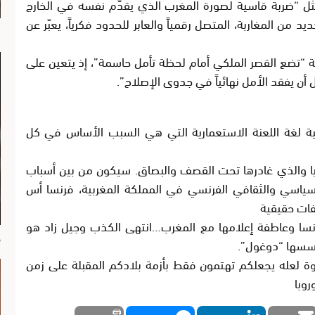
مثل “ضربة قاسية لصورة المغرب الذي يقدّم نفسه في الخارج
د من المغاربة، المتصل رقمياً والعابر للحدود فكرياً، يعبّر عن
ا
نة “تضع القصر الملكي أمام لحظة تأمل حاسمة”، إذ يتعين على
 أن يفقد الأمل نهائياً في جدوى الإصلاح”.
ة لغة اللعنة الاستعمارية التي هي السبب الأساس في كل
يقيا والذي غادرها تحت القصف والبصاق. سيكون من بين أسباب
ياسي والثقافي الفرنسي في المملكة المغربية، فرنسا أس
فات حقيقية
رنسا وعاطفة إعلامها مع المغرب…انتهى الكذب وجيل زاد هو
م
 أسسها “دوغول”.
قوة لعله يجعلكم تهتمون فقط بأزمة بلادكم المقبلة على زمن
روبا