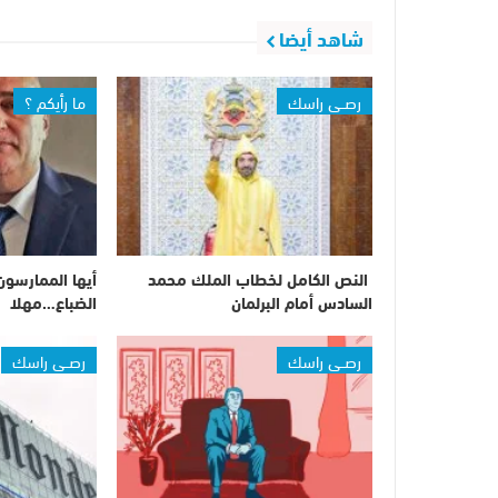
شاهد أيضا
رصــي راسك
ما رأيكم ؟
النص الكامل لخطاب الملك محمد
أيها الممارسون 
السادس أمام البرلمان
الضباع…مهلا
رصــي راسك
رصــي راسك