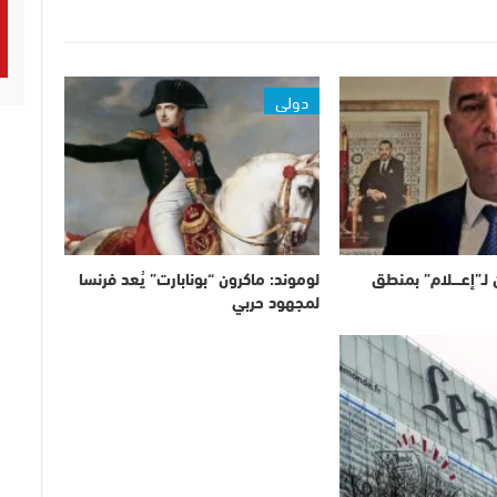
دولي
لـ”إعــــلام” بمنطق
لوموند: ماكرون “بونابارت” يُعد فرنسا
لمجهود حربي