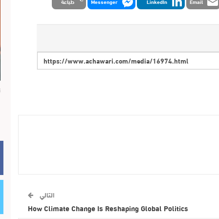
Email
LinkedIn
Messenger
طباعة
ن
التالي
How Climate Change Is Reshaping Global Politics