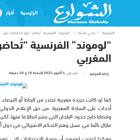
الرئيسية
أخبار
الرئيسية
رصــي راسك
“لوموند” الفرنسية “تُحاضر” حول احتجاجات جيل “ز
“لوموند” الفرنسية “تُحاضر
المغربي
نشر في
4 أكتوبر 2025 الساعة 18 و 20 دقيقة
إدارة الموقع
كما لو كانت جريدة مغربية تصدر من الرباط أو البيضا
أحداث على الساحة المغربية. من حق الإعلام الدولي ا
وقضايا خارج حدود البلدان التي ينشر انطلاقا منها، لك
مازال نائما في عسل وهم التحكم الامبريالي في دول أف
وهكذا اعتبرت لوموند أن موجة الاحتجاجات التي تعر