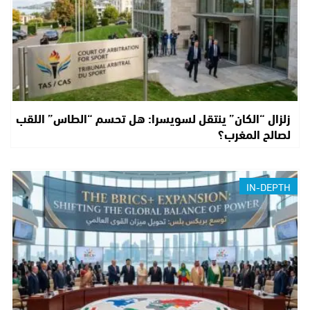
زلزال “الكان” ينتقل لسويسرا: هل تحسم “الطاس” اللقب
لصالح المغرب؟
IN-DEPTH