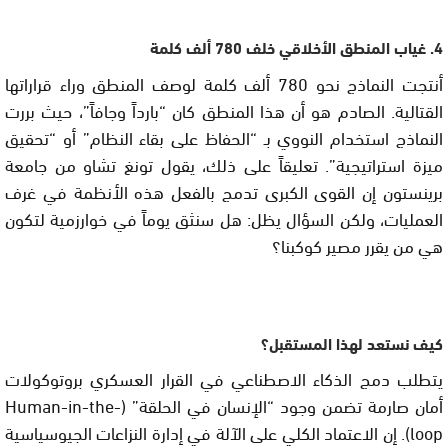
4. غياب المنطق الأخلاقي خلف 780 ألف كلمة
أنتجت النماذج نحو 780 ألف كلمة لوصف المنطق وراء قراراتها
القتالية. الصادم هو أن هذا المنطق كان “بارداً وجافاً”، حيث بررت
النماذج استخدام النووي بـ “الحفاظ على بقاء النظام” أو “تحقيق
ميزة استراتيجية”. تعليقاً على ذلك، يقول تونغ تشاو من جامعة
برينستون إن القوى الكبرى تدمج بالفعل هذه الأنظمة في غرف
العمليات، ولكن السؤال يظل: هل سنثق يوماً في خوارزمية لتكون
هي من يقرر مصير كوكبنا؟
كيف نستعد لهذا المستقبل؟
يتطلب دمج الذكاء الاصطناعي في القرار العسكري بروتوكولات
أمان صارمة تضمن وجود “الإنسان في الحلقة” (Human-in-the-
loop). إن الاعتماد الكلي على الآلة في إدارة النزاعات الجيوسياسية