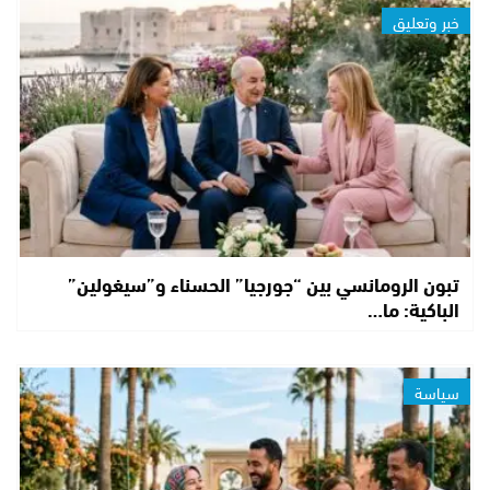
خبر وتعليق
تبون الرومانسي بين “جورجيا” الحسناء و”سيغولين”
الباكية: ما…
سياسة