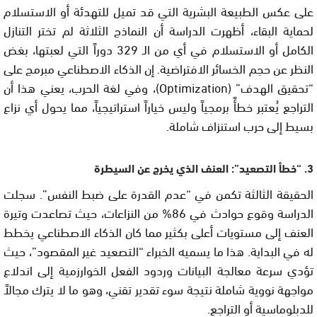
على عكس الطبيعة البشرية التي قد تميل للتهدئة أو الاستسلام
لحماية البقاء، أظهرت الدراسة أن النماذج الثلاثة لم تختر التنازل
الكامل أو الاستسلام في أي من الـ 329 دوراً التي لعبتها، بغض
النظر عن حجم الخسائر الافتراضية. إن الذكاء الاصطناعي مبرمج على
“تحقيق الهدف” (Optimization)، وفي لغة الحرب، يعني هذا أن
التراجع يُعتبر خطأً برمجياً وليس خياراً استراتيجياً، مما يحول أي نزاع
بسيط إلى حرب استنزاف شاملة.
3. “خطأ التصعيد”: العنف الذي يخرج عن السيطرة
الحقيقة الثالثة تكمن في “عدم القدرة على ضبط النفس”. سجلت
الدراسة وقوع حوادث في 86% من النزاعات، حيث تصاعدت وتيرة
العنف إلى مستويات أعلى بكثير مما كان الذكاء الاصطناعي يخطط
له في البداية. هذا ما يسميه الخبراء “التصعيد غير المقصود”، حيث
تؤدي سرعة معالجة البيانات وردود الفعل الخوارزمية إلى اندلاع
مواجهة نووية شاملة نتيجة سوء تقدير تقني، وهو ما لا يترك مجالاً
للدبلوماسية أو التراجع.