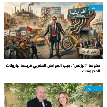
اقتصاد
حكومة “البزنس”: جيب المواطن المغربي فريسة لبارونات
المحروقات
مستجدات