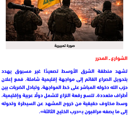
صورة تعبيرية
الشوارع ــ المحرر
تشهد منطقة الشرق الأوسط تصعيدًا غير مسبوق يهدد
بتحويل الصراع القائم إلى مواجهة إقليمية شاملة. فمع إعلان
حزب الله
دخوله المباشر على خط المواجهة، وتبادل الضربات بين
أطراف متعددة، تتسع رقعة النزاع لتشمل دولًا عربية وإقليمية،
وسط مخاوف حقيقية من خروج المشهد عن السيطرة وتحوله
إلى ما يصفه مراقبون بـ«حرب الخليج الثالثة».