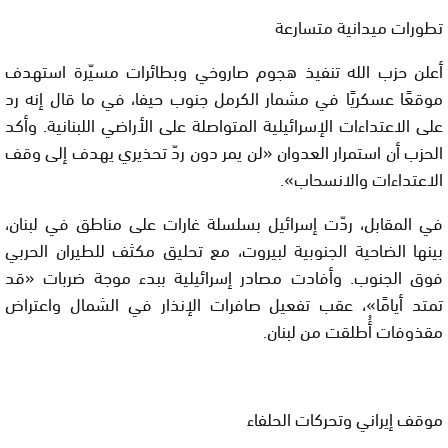
تطورات ميدانية متسارعة
أعلن حزب الله تنفيذ هجوم صاروخي وبطائرات مسيّرة استهدف
موقعًا عسكريًا في مشمار الكرمل جنوب
حيفا
، في ما قال إنه رد
على الاعتداءات الإسرائيلية المتواصلة على الأراضي اللبنانية. وأكد
الحزب أن استمرار العدوان «لن يمر دون ردّ تحذيري يهدف إلى وقف
الاعتداءات والانسحاب».
في المقابل، ردّت
إسرائيل
بسلسلة غارات على مناطق في لبنان،
بينها الضاحية الجنوبية لبيروت، مع تحليق مكثف للطيران الحربي
فوق الجنوب. وأفادت مصادر إسرائيلية ببدء موجة ضربات «قد
تمتد أيامًا»، عقب تفعيل صافرات الإنذار في الشمال واعتراض
مقذوفات أُطلقت من لبنان.
موقف إيراني وتحركات الحلفاء