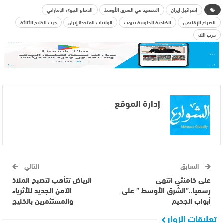
إسرائيل إيران
التصعيد في الشرق الأوسط
الدفاع الجوي الإماراتي
الصراع الإقليمي
الضاحية الجنوبية بيروت
الولايات المتحدة إيران
حرب الخليج الثالثة
حزب الله
إدارة الموقع
السابق
التالي
على خامنئي انتهى
الرياض تتأهب لتصبح الملاذ
رسميا..”الشرق الأوسط ” على
الآمن الجديد للأثرياء
أبواب الجحيم
والمستثمرين بالخليج
تعليقات الزوار