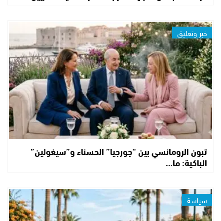
خبر وتعليق
تبون الرومانسي بين “جورجيا” الحسناء و”سيغولين”
الباكية: ما…
سياسة