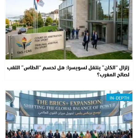
زلزال “الكان” ينتقل لسويسرا: هل تحسم “الطاس” اللقب
لصالح المغرب؟
IN-DEPTH