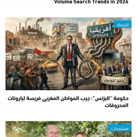
Volume Search Trends in 2026
اقتصاد
حكومة “البزنس”: جيب المواطن المغربي فريسة لبارونات
المحروقات
مستجدات