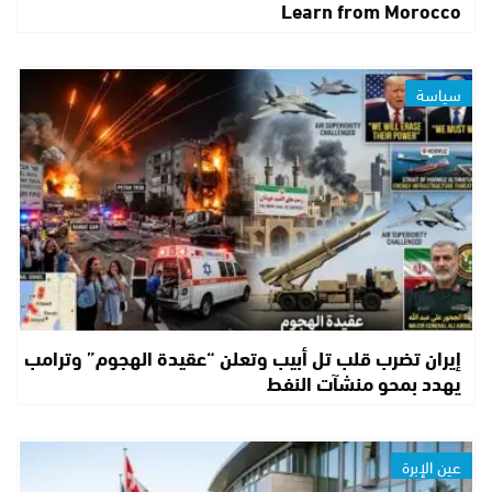
Learn from Morocco
سياسة
إيران تضرب قلب تل أبيب وتعلن “عقيدة الهجوم” وترامب
يهدد بمحو منشآت النفط
عين الإبرة