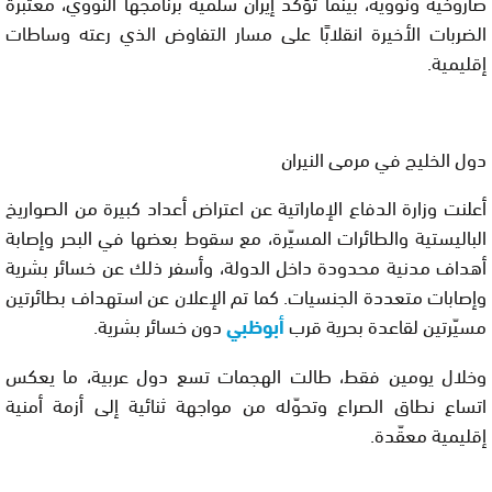
صاروخية ونووية، بينما تؤكد إيران سلمية برنامجها النووي، معتبرة
الضربات الأخيرة انقلابًا على مسار التفاوض الذي رعته وساطات
إقليمية.
دول الخليج في مرمى النيران
أعلنت وزارة الدفاع الإماراتية عن اعتراض أعداد كبيرة من الصواريخ
الباليستية والطائرات المسيّرة، مع سقوط بعضها في البحر وإصابة
أهداف مدنية محدودة داخل الدولة، وأسفر ذلك عن خسائر بشرية
وإصابات متعددة الجنسيات. كما تم الإعلان عن استهداف بطائرتين
مسيّرتين لقاعدة بحرية قرب
أبوظبي
دون خسائر بشرية.
وخلال يومين فقط، طالت الهجمات تسع دول عربية، ما يعكس
اتساع نطاق الصراع وتحوّله من مواجهة ثنائية إلى أزمة أمنية
إقليمية معقّدة.