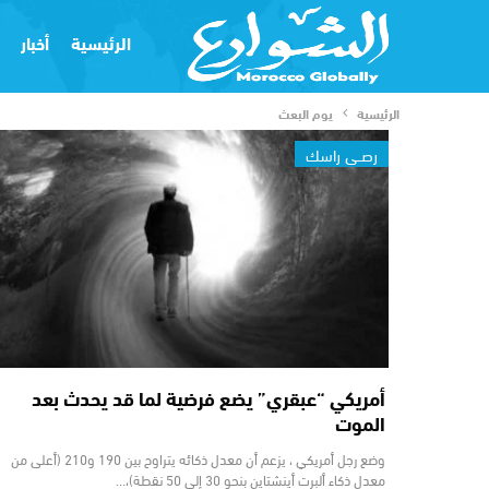
الرئيسية
أخبار
الرئيسية
يوم البعث
رصــي راسك
أمريكي “عبقري” يضع فرضية لما قد يحدث بعد
الموت
وضع رجل أمريكي ، يزعم أن معدل ذكائه يتراوح بين 190 و210 (أعلى من
معدل ذكاء ألبرت أينشتاين بنحو 30 إلى 50 نقطة)،…