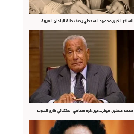
الساخر الكبير محمود السعدني يصف حالة البلدان العربية
محمد حسنين هيكل..حين غرد صحافي استثنائي خارج السرب