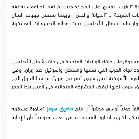
دة “الغرب” نفسها على المحك؛ حيث لم تعد الدبلوماسية لغة
ت الصريحة بـ “الخيانة والجبن”. وبينما تشتعل جبهات القتال
ا
ينهار حلف شمال الأطلسي تحت وطأة الطموحات العسكرية
ير مسبوق على حلفاء الولايات المتحدة في حلف شمال الأطلسي
متردد تجاه الحرب التي تشنها واشنطن وإسرائيل ضد إيران. وفي
القوة الأمريكية ليس سوى “نمر من ورق”، منتقداً الدول التي
 هرمز، لكنها ترفض المشاركة الميدانية في تأمين هذا الممر
م
ً دولياً أوسع، معتبراً أن فتح
مضيق هرمز
“مناورة عسكرية
كر، لكنهم اختاروا المشاهدة من بعيد، متوعداً بأن الإدارة