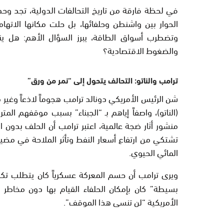
في لحظة فارقة من تاريخ التحالفات الدولية، تجد وح
الحوار بين واشنطن وحلفائها، بل حلت مكانها الاتهاما
وتضطرب أسواق الطاقة، يبرز السؤال الأهم: هل 
والضغوط الاقتصادية؟
ترامب والناتو: التحالف يتحول إلى “نمر من ورق”
شن الرئيس الأمريكي دونالد ترامب هجوماً لاذعاً وغ
(الناتو)، واصفاً إياهم بـ “الجبناء” بسبب موقفهم ال
منشور أثار ضجة عالمية، اعتبر ترامب أن الحلف بدون 
تشتكي من ارتفاع أسعار النفط وتأثر الملاحة في مضيق
المائي الحيوي.
ويرى ترامب أن حسم المعركة عسكرياً كان يتطلب تكاتفا
بسيطة” كان بإمكان الحلفاء القيام بها دون مخاطر تذ
الأمريكية “لن تنسى هذا الموقف”.