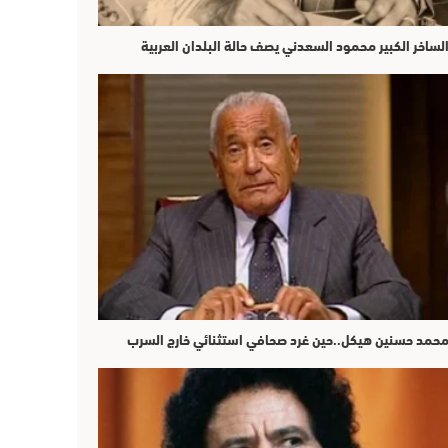
لساخر الكبير محمود السعدني يصف حالة البلدان العربية
حمد حسنين هيكل..حين غرد صحافي استثنائي خارج السرب