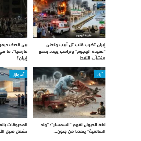
إيران تضرب قلب تل أبيب وتعلن
بين قصف ديمون
“عقيدة الهجوم” وترامب يهدد بمحو
غارسيا”: ما هي
منشآت النفط
إيران؟
آراء
أسواق
لغة الحيوان لفهم “السمسار”: “ولد
المحروقات بالم
السالمية” ينقذنا من جنون…
تشعل فتيل الأ