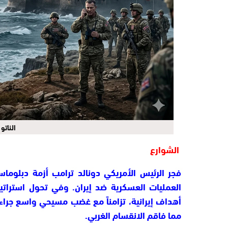
الناتو
الشوارع
فجر الرئيس الأمريكي دونالد ترامب أزمة دبلوماسي
العمليات العسكرية ضد إيران. وفي تحول استرات
أهداف إيرانية، تزامناً مع غضب مسيحي واسع جراء 
مما فاقم الانقسام الغربي.