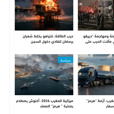
ة ومهاجمة “دييغو
حرب الطاقة: نتنياهو يخلط شعبان
 مآلات الحرب على
برمضان لتفادي دخول السجن
سياسة
غرب: أزمة “هرمز”
ميزانية المغرب 2026: أخنوش يصطدم
سعار
بصخرة ” هرمز” الصماء