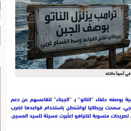
 في أسوأ حالاته
ة بوصفه حلفاء “الناتو” بـ “الجبناء” لتقاعسهم عن دعم
يجي، سمحت بريطانيا لواشنطن باستخدام قواعدها لضرب
تصريحات منسوبة لنتنياهو اعتُبرت مسيئة للسيد المسيح،