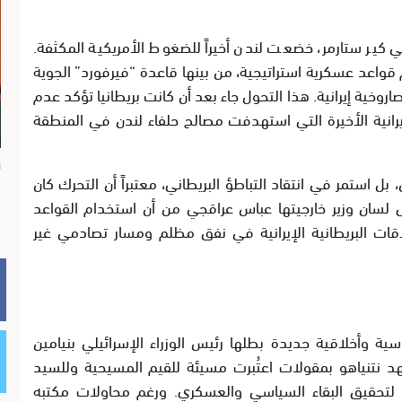
ني كير ستارمر، خضعت لندن أخيراً للضغوط الأمريكية المكثفة.
 قواعد عسكرية استراتيجية، من بينها قاعدة “فيرفورد” الجوية
خية إيرانية. هذا التحول جاء بعد أن كانت بريطانيا تؤكد عدم
لإيرانية الأخيرة التي استهدفت مصالح حلفاء لندن في المنطقة
ن
 بل استمر في انتقاد التباطؤ البريطاني، معتبراً أن التحرك كان
 لسان وزير خارجيتها عباس عراقجي من أن استخدام القواعد
لاقات البريطانية الإيرانية في نفق مظلم ومسار تصادمي غير
ية وأخلاقية جديدة بطلها رئيس الوزراء الإسرائيلي بنيامين
 نتنياهو بمقولات اعتُبرت مسيئة للقيم المسيحية وللسيد
 لتحقيق البقاء السياسي والعسكري. ورغم محاولات مكتبه