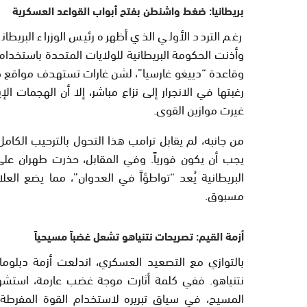
بريطانيا: ضغط واشنطن بفتح أبواب القواعد العسكرية
رغم التردد الأولي الذي أظهره رئيس الوزراء البريطا
وأذنت الحكومة البريطانية للولايات المتحدة باستخدام
وقاعدة “دييغو غارسيا”، لشن غارات تستهدف مواقع صارو
رغبتها في الانجرار إلى نزاع مباشر، إلا أن الهجمات ا
غيرت موازين القوى.
من جانبه، لم يقابل ترامب هذا التحول بالترحيب الكامل،
يجب أن يكون فورياً. وفي المقابل، حذرت طهران على
البريطانية يُعد “تواطؤاً في العدوان”، مما يضع الع
مسبوق.
أزمة القيم: تصريحات نتنياهو تشعل غضباً مسيحياً
بالتوازي مع التصعيد العسكري، اندلعت أزمة دبلوماس
نتنياهو. ففي كلمة أثارت موجة غضب عارمة، استشهد
المسيح، في سياق تبريره لاستخدام القوة المفرطة