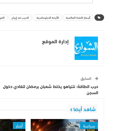
أسعار النفط العالمية
الأزمة الدبلوماسية.
الحرب ضد إيران
القو
إدارة الموقع
السابق
حرب الطاقة: نتنياهو يخلط شعبان برمضان لتفادي دخول
السجن
شاهد أيضا
سياسة
أخبار