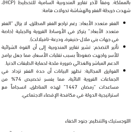
بالمملكة. وفقاً لآخر تقارير
المندوبية السامية للتخطيط (
HCP
)
،
شهدت خريطة الفقر والهشاشة تحولات هامة:
الفقر متعدد الأبعاد:
رغم تراجع الفقر المطلق، لا يزال “الفقر
متعدد الأبعاد” يتركز في الأوساط القروية والجبلية (خاصة
في جهات بني ملال-خنيفرة، ودرعة-تافيلالت).
تأثير التضخم:
تشير تقارير المندوبية إلى أن القوة الشرائية
للأسر واجهت ضغوطاً بسبب تقلبات الأسعار، مما جعل برامج
الدعم المباشر والغذائي ضرورة ملحة لحماية الطبقات الدنيا.
الفوارق المجالية:
تظهر البيانات أن حدة الفقر تزداد في
الجماعات القروية النائية، مما يفسر تخصيص 74% من
مساعدات “رمضان 1447” لهذه المناطق، انسجاماً مع
استراتيجية الدولة في مكافحة الإقصاء الاجتماعي.
اللوجستيك والتنظيم: جنود الخفاء