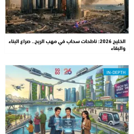
الخليج 2026: ناطحات سحاب في مهب الريح.. صراع البناء
والبقاء
IN-DEPTH