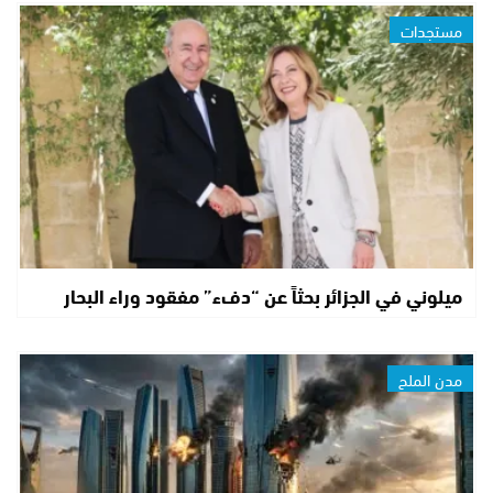
مستجدات
ميلوني في الجزائر بحثاً عن “دفء” مفقود وراء البحار
مدن الملح