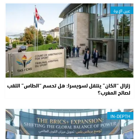
عين الإبرة
زلزال “الكان” ينتقل لسويسرا: هل تحسم “الطاس” اللقب
لصالح المغرب؟
IN-DEPTH