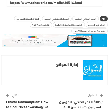
الدعم الغذائي المغرب
السجل الاجتماعي الموحد
الفئات الهشة المغرب.
الفقر في المغرب
المندوبية السامية للتخطيط
قفة رمضان 1447
مؤسسة محمد الخامس للتضامن
إدارة الموقع
السابق
التالي
“إطالة العمر الصحي” للمهنيين
Ethical Consumption: How
..استراتيجيات بعد سن الـ40
to Spot “Greenwashing” in