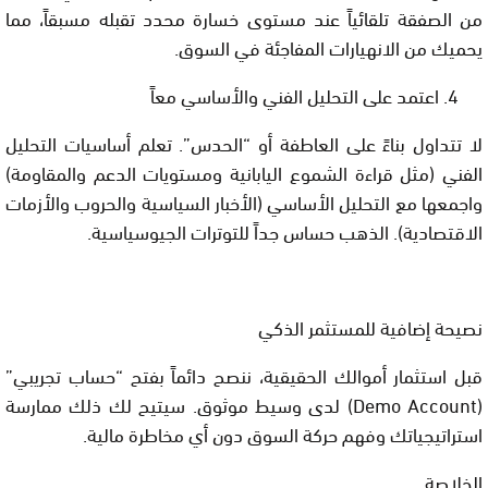
من الصفقة تلقائياً عند مستوى خسارة محدد تقبله مسبقاً، مما
يحميك من الانهيارات المفاجئة في السوق.
اعتمد على التحليل الفني والأساسي معاً
لا تتداول بناءً على العاطفة أو “الحدس”. تعلم أساسيات التحليل
الفني (مثل قراءة الشموع اليابانية ومستويات الدعم والمقاومة)
واجمعها مع التحليل الأساسي (الأخبار السياسية والحروب والأزمات
الاقتصادية). الذهب حساس جداً للتوترات الجيوسياسية.
نصيحة إضافية للمستثمر الذكي
قبل استثمار أموالك الحقيقية، ننصح دائماً بفتح
“حساب تجريبي”
(
Demo Account
)
لدى وسيط موثوق. سيتيح لك ذلك ممارسة
استراتيجياتك وفهم حركة السوق دون أي مخاطرة مالية.
الخلاصة