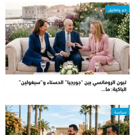
خبر وتعليق
تبون الرومانسي بين “جورجيا” الحسناء و”سيغولين”
الباكية: ما…
سياسة