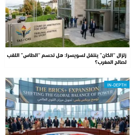
زلزال “الكان” ينتقل لسويسرا: هل تحسم “الطاس” اللقب
لصالح المغرب؟
IN-DEPTH