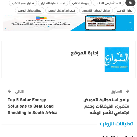
الاستثمار في الذهب
بورصة الذهب
تجنب خسارة التداول
تحليل سعر الذهب
تداول الذهب
تداول المعادن الثمينة.
كيف ابدأ تداول الذهب
نصائح تداول الذهب
إدارة الموقع
السابق
التالي
برامج استعجالية لتعويض
Top 5 Solar Energy
متضرري الفيضانات ودعم
Solutions to Beat Load
اجتماعي للأسر الهشة
Shedding in South Africa
تعليقات الزوار