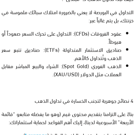
التداول في البورصة لا يعني بالضرورة امتلاك سبائك ملموسة في
خزنتك، بل يتم غالباً عبر:
عقود الفروقات (
CFDs
):
التداول على تحرك السعر صعوداً أو
هبوطاً.
صناديق الاستثمار المتداولة (
ETFs
):
صناديق تتبع سعر
الذهب وتُتداول كالأهم.
الذهب الفوري (
Spot Gold
):
الشراء والبيع المباشر مقابل
العملات مثل الدولار (XAU/USD).
4 نصائح جوهرية لتجنب الخسارة في تداول الذهب
بناءً على التزامنا بتقديم محتوى قيم (وهو ما يفضله متابعو “قائمة
الأربعة” الأسبوعية لدينا)، إليك أهم القواعد لحماية استثماراتك:
لا تفرط في استخدام الرافعة المالية (
)