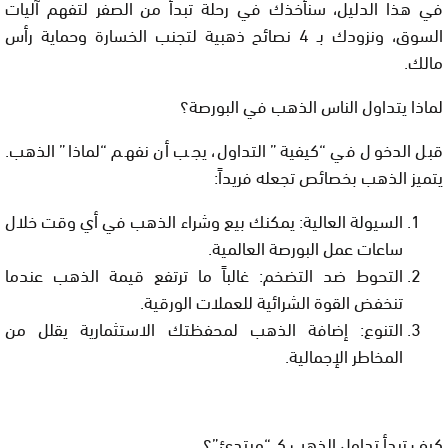
في هذا الدليل، سنأخذك في رحلة تبدأ من الصفر لتفهم آليات
السوق، ونزودك بـ
4 نصائح ذهبية
لتجنب الخسارة وحماية رأس
مالك.
لماذا يتداول الناس الذهب في البورصة؟
قبل الدخول في “كيفية” التداول، يجب أن نفهم “لماذا” الذهب.
يتميز الذهب بخصائص تجعله فريداً:
السيولة العالية:
يمكنك بيع وشراء الذهب في أي وقت خلال
ساعات عمل البورصة العالمية.
التحوط ضد التضخم:
غالباً ما ترتفع قيمة الذهب عندما
تنخفض القوة الشرائية للعملات الورقية.
التنوع:
إضافة الذهب لمحفظتك الاستثمارية يقلل من
المخاطر الإجمالية.
كيف تبدأ تداول الذهب كـ “مبتدئ”؟