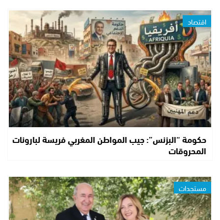
اقتصاد
حكومة “البزنس”: جيب المواطن المغربي فريسة لبارونات
المحروقات
مستجدات