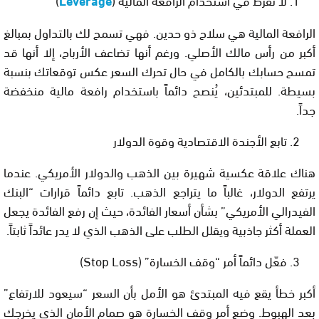
Leverage
الرافعة المالية هي سلاح ذو حدين. فهي تسمح لك بالتداول بمبالغ
أكبر من رأس مالك الأصلي. ورغم أنها تضاعف الأرباح، إلا أنها قد
تمسح حسابك بالكامل في حال تحرك السعر عكس توقعاتك بنسبة
بسيطة. للمبتدئين، يُنصح دائماً باستخدام رافعة مالية منخفضة
جداً.
تابع الأجندة الاقتصادية وقوة الدولار
هناك علاقة عكسية شهيرة بين الذهب والدولار الأمريكي. عندما
يرتفع الدولار، غالباً ما يتراجع الذهب. تابع دائماً قرارات “البنك
الفيدرالي الأمريكي” بشأن أسعار الفائدة، حيث إن رفع الفائدة يجعل
العملة أكثر جاذبية ويقلل الطلب على الذهب الذي لا يدر عائداً ثابتاً.
فعّل دائماً أمر “وقف الخسارة” (
Stop Loss
)
أكبر خطأ يقع فيه المبتدئ هو الأمل بأن السعر “سيعود للارتفاع”
بعد الهبوط. وضع أمر
وقف الخسارة
هو صمام الأمان الذي يخرجك