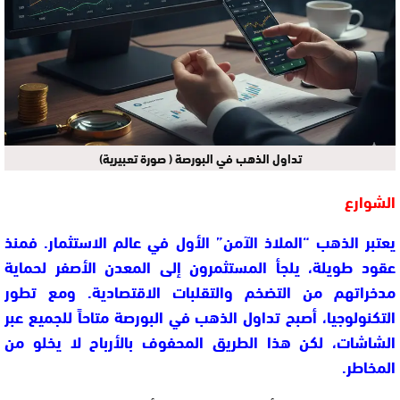
تداول الذهب في البورصة ( صورة تعبيرية)
الشوارع
يعتبر الذهب “الملاذ الآمن” الأول في عالم الاستثمار. فمنذ
عقود طويلة، يلجأ المستثمرون إلى المعدن الأصفر لحماية
مدخراتهم من التضخم والتقلبات الاقتصادية. ومع تطور
التكنولوجيا، أصبح
تداول الذهب في البورصة
متاحاً للجميع عبر
الشاشات، لكن هذا الطريق المحفوف بالأرباح لا يخلو من
المخاطر.